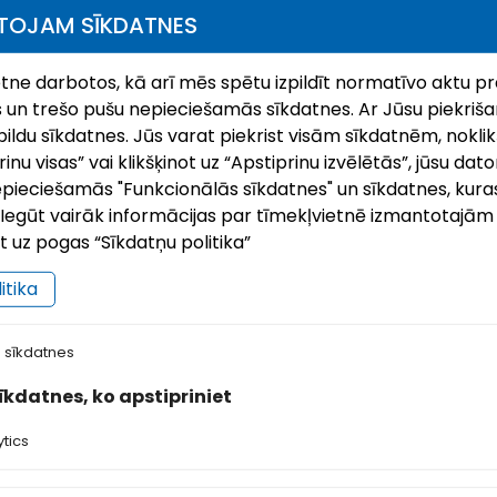
TOJAM SĪKDATNES
ietne darbotos, kā arī mēs spētu izpildīt normatīvo aktu pr
 un trešo pušu nepieciešamās sīkdatnes. Ar Jūsu piekrišan
ildu sīkdatnes. Jūs varat piekrist visām sīkdatnēm, noklik
nu visas” vai klikšķinot uz “Apstiprinu izvēlētās”, jūsu dato
pieciešamās "Funkcionālās sīkdatnes" un sīkdatnes, kuras
i. Iegūt vairāk informācijas par tīmekļvietnē izmantotajā
ot uz pogas “Sīkdatņu politika”
itika
ilsētas svētki`26 | Ludzai 849
KĀZ
6.Jul, 2026
21.Ju
 sīkdatnes
ā ierasts, augusta otrajā nedēļas nogalē uz
KĀZ
sīkdatnes, ko apstipriniet
vētkiem aicina senākā Latvijas pilsēta – Ludza!
aps
ogad Ludza svin savu 849. dzimšanas dienu, un
aici
tics
o 7. līdz 9. augustam pilsēta būs piepildīta
šūša
dažā