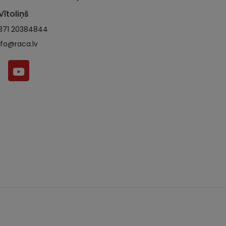
Vītoliņš
371 20384844
nfo@raca.lv