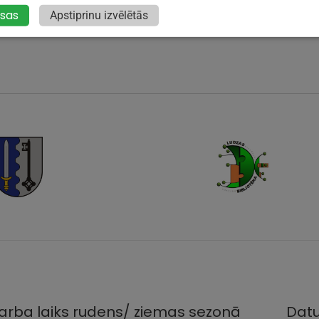
mežģ
isas
Apstiprinu izvēlētās
arba laiks rudens/ ziemas sezonā
Datu