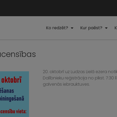
Ko redzēt?
Kur paēst?
K
acensības
20. oktobrī uz Ludzas Lielā ezera n
Dalībnieku reģistrācija no plkst. 7:3
galvenās iebrauktuves.