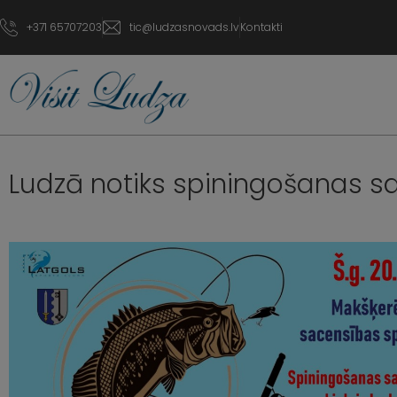
+371 65707203
tic@ludzasnovads.lv
Kontakti
Ludzā notiks spiningošanas s