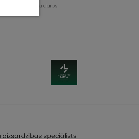
īnes, rūpīgs roku darbs
 aizsardzības speciālists