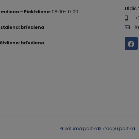
Uldis 
rmdiena – Piektdiena:
08:00- 17:00
+
i
stdiena: brīvdiena
ētdiena: brīvdiena
Privātuma politika
Sīktadņu politika