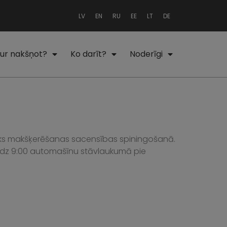
LV
EN
RU
EE
LT
DE
ur nakšņot?
Ko darīt?
Noderīgi
otiks makšķerēšanas sacensības spiningošanā.
0 līdz 9:00 automašīnu stāvlaukumā pie