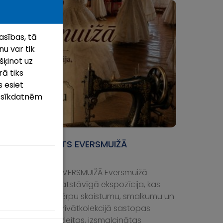
asības, tā
u var tik
šķinot uz
rā tiks
 esiet
m sīkdatnēm
U TĒRPU STĀSTS EVERSMUIŽĀ
l, 2026
U TĒRPU STĀSTS EVERSMUIŽĀ Eversmuižā
katāma īpaša patstāvīgā ekspozīcija, kas
na iepazīt kāzu tērpu skaistumu, smalkumu un
nas tradīcijas. Privātkolekcijā sastopas
du laiku līgavu kleitas, izsmalcinātas