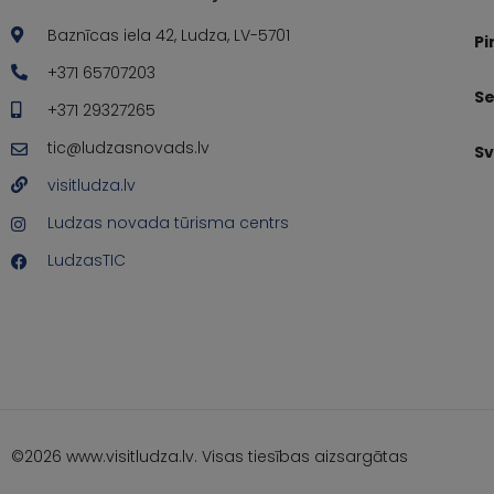
Baznīcas iela 42, Ludza, LV-5701
Pi
+371 65707203
Se
+371 29327265
tic@ludzasnovads.lv
Sv
visitludza.lv
Ludzas novada tūrisma centrs
LudzasTIC
©2026 www.visitludza.lv. Visas tiesības aizsargātas