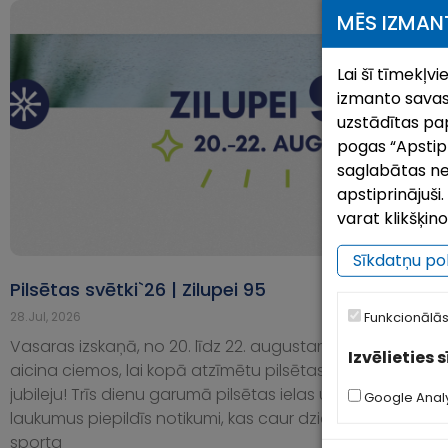
MĒS IZMAN
Lai šī tīmekļv
izmanto savas
uzstādītas pap
pogas “Apstipri
saglabātas ne
apstiprinājuš
varat klikšķin
Sīkdatņu pol
Pilsētas svētki`26 | Zilupei 95
P
28.Jul, 2026
2
Funkcionālās
Vasaras izskaņā, no 20. līdz 22. augustam, Zilupe
K
Izvēlieties 
aicina ciemos, lai kopā atzīmētu pilsētas 95 gadu
s
jubileju! Trīs dienu garumā pilsētas ielas un
Š
Google Analy
laukumus piepildīs notikumi, kas caur dziesmām,
n
sporta