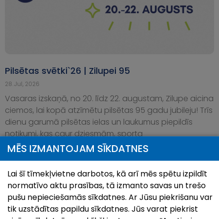
Pilsētas svētki`26 | Zilupei 95
28.Jul, 2026
Vasaras izskaņā, no 20. līdz 22. augustam, Zilupe aicina
ciemos, lai kopā atzīmētu pilsētas 95 gadu jubileju! Trīs
dienu garumā pilsētas ielas un laukumus piepildīs
notikumi, kas caur dziesmām, sporta
MĒS IZMANTOJAM SĪKDATNES
Lai šī tīmekļvietne darbotos, kā arī mēs spētu izpildīt
normatīvo aktu prasības, tā izmanto savas un trešo
pušu nepieciešamās sīkdatnes. Ar Jūsu piekrišanu var
tik uzstādītas papildu sīkdatnes. Jūs varat piekrist