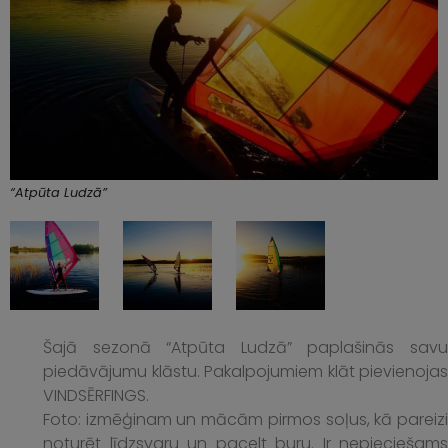
“Atpūta Ludzā”
Šajā sezonā “Atpūta Ludzā” paplašinās savu
piedāvājumu klāstu. Pakalpojumiem klāt pievienojas
VINDSĒRFINGS.
Foto: izmēģinam un mācām pirmos soļus, kā pareizi
noturēt līdzsvaru un pacelt buru. Ir nepieciešams