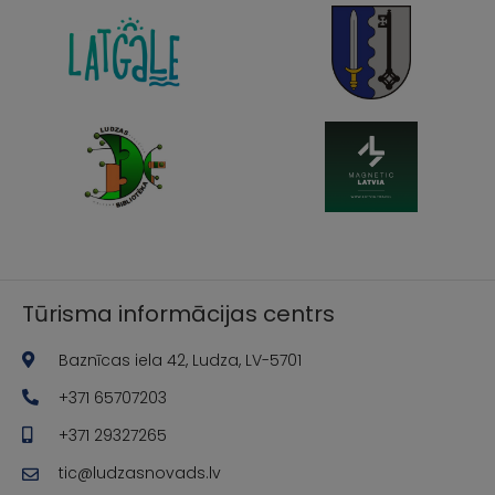
Tūrisma informācijas centrs
Baznīcas iela 42, Ludza, LV-5701
+371 65707203
+371 29327265
tic@ludzasnovads.lv