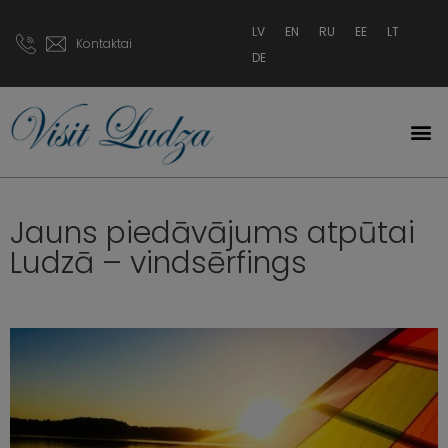
LV
EN
RU
EE
LT
Kontaktai
DE
Jauns piedāvājums atpūtai
Ludzā – vindsērfings