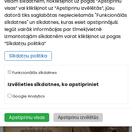
visām sīkdatnēm, noklikšķinot uz pogas “Apstiprinu
visas” vai klikšķinot uz “Apstiprinu izvēlētās”, jūsu
datorā tiks saglabātas nepieciešamās "Funkcionālās
sīkdatnes" un sīkdatnes, kuras esiet apstiprinājuši.
Iegūt vairāk informācijas par tīmekļvietnē
izmantotajām sīkdatnēm varat klikšķinot uz pogas
Pilsētas svētki`26 | Ludzai 849
“Sīkdatņu politika”
26.Jul, 2026
Sīkdatņu politika
Kā ierasts, augusta otrajā nedēļas nogalē uz svētkiem
aicina senākā Latvijas pilsēta – Ludza! Šogad Ludza
svin savu 849. dzimšanas dienu, un no 7. līdz 9.
Funkcionālās sīkdatnes
augustam pilsēta būs piepildīta
Izvēlieties sīkdatnes, ko apstipriniet
Google Analytics
Apstiprinu visas
Apstiprinu izvēlētās