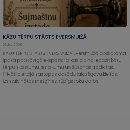
KĀZU TĒRPU STĀSTS EVERSMUIŽĀ
21.Jul, 2026
KĀZU TĒRPU STĀSTS EVERSMUIŽĀ Eversmuižā apskatāma
īpaša patstāvīgā ekspozīcija, kas aicina iepazīt kāzu
tērpu skaistumu, smalkumu un šūšanas tradīcijas.
Privātkolekcijā sastopas dažādu laiku līgavu kleitas,
izsmalcinātas mežģīnes, rūpīgs roku darbs