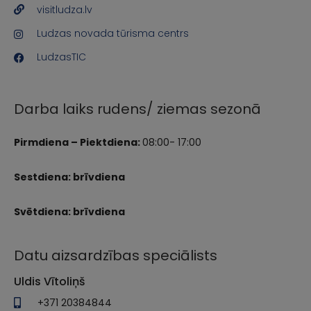
visitludza.lv
Ludzas novada tūrisma centrs
LudzasTIC
Darba laiks rudens/ ziemas sezonā
Pirmdiena – Piektdiena:
08:00- 17:00
Sestdiena: brīvdiena
Svētdiena: brīvdiena
Datu aizsardzības speciālists
Uldis Vītoliņš
+371 20384844