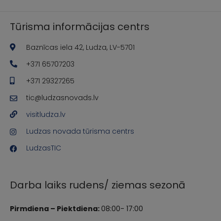
Tūrisma informācijas centrs
Baznīcas iela 42, Ludza, LV-5701
+371 65707203
+371 29327265
tic@ludzasnovads.lv
visitludza.lv
Ludzas novada tūrisma centrs
LudzasTIC
Darba laiks rudens/ ziemas sezonā
Pirmdiena – Piektdiena:
08:00- 17:00