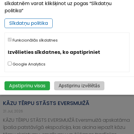
svin savu 849. dzimšanas dienu, un no 7. līdz 9.
sīkdatnēm varat klikšķinot uz pogas “Sīkdatņu
augustam pilsēta būs piepildīta
politika”
Sīkdatņu politika
Funkcionālās sīkdatnes
Izvēlieties sīkdatnes, ko apstipriniet
Google Analytics
Apstiprinu visas
Apstiprinu izvēlētās
KĀZU TĒRPU STĀSTS EVERSMUIŽĀ
21.Jul, 2026
KĀZU TĒRPU STĀSTS EVERSMUIŽĀ Eversmuižā apskatāma
īpaša patstāvīgā ekspozīcija, kas aicina iepazīt kāzu