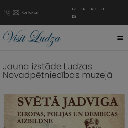
LV
EN
RU
EE
LT
Kontaktai
DE
Jauna izstāde Ludzas
Novadpētniecības muzejā