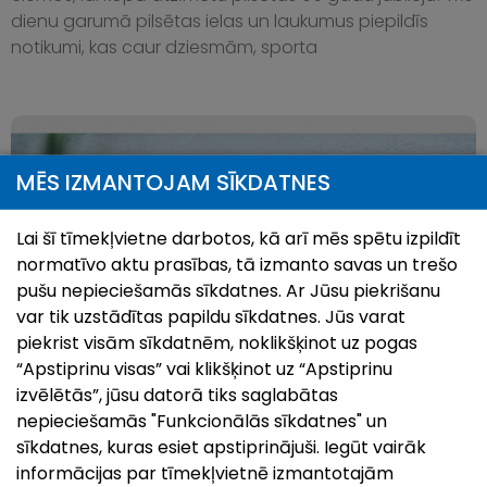
dienu garumā pilsētas ielas un laukumus piepildīs
notikumi, kas caur dziesmām, sporta
MĒS IZMANTOJAM SĪKDATNES
Lai šī tīmekļvietne darbotos, kā arī mēs spētu izpildīt
normatīvo aktu prasības, tā izmanto savas un trešo
pušu nepieciešamās sīkdatnes. Ar Jūsu piekrišanu
var tik uzstādītas papildu sīkdatnes. Jūs varat
piekrist visām sīkdatnēm, noklikšķinot uz pogas
“Apstiprinu visas” vai klikšķinot uz “Apstiprinu
Pilsētas svētki`26 | Ludzai 849
izvēlētās”, jūsu datorā tiks saglabātas
26.Jul, 2026
nepieciešamās "Funkcionālās sīkdatnes" un
Kā ierasts, augusta otrajā nedēļas nogalē uz svētkiem
sīkdatnes, kuras esiet apstiprinājuši. Iegūt vairāk
aicina senākā Latvijas pilsēta – Ludza! Šogad Ludza
informācijas par tīmekļvietnē izmantotajām