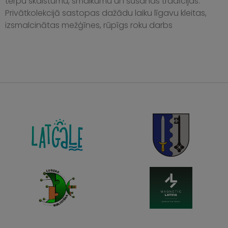
tērpu skaistumu, smalkumu un šūšanas tradīcijas.
Privātkolekcijā sastopas dažādu laiku līgavu kleitas,
izsmalcinātas mežģīnes, rūpīgs roku darbs