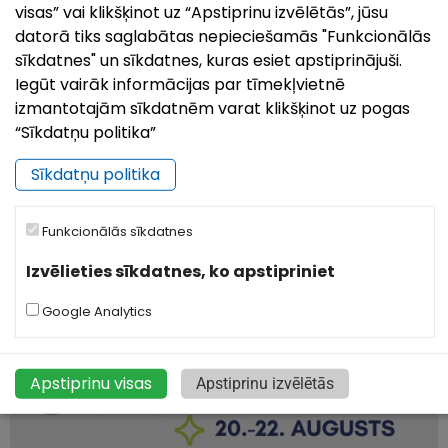
Projektu
finansē Eiropas Savienība. Par šī raksta
visas” vai klikšķinot uz “Apstiprinu izvēlētās”, jūsu
saturu pilnībā atbild Ludzas novada pašvaldība,
datorā tiks saglabātas nepieciešamās "Funkcionālās
un tas nekādos apstākļos nav uzskatāms par
sīkdatnes" un sīkdatnes, kuras esiet apstiprinājuši.
Eiropas Savienības oficiālo nostāju.
Iegūt vairāk informācijas par tīmekļvietnē
izmantotajām sīkdatnēm varat klikšķinot uz pogas
“Sīkdatņu politika”
Sīkdatņu politika
Jaunumi
Funkcionālās sīkdatnes
Izvēlieties sīkdatnes, ko apstipriniet
Visi jaunumi
Google Analytics
Apstiprinu visas
Apstiprinu izvēlētās