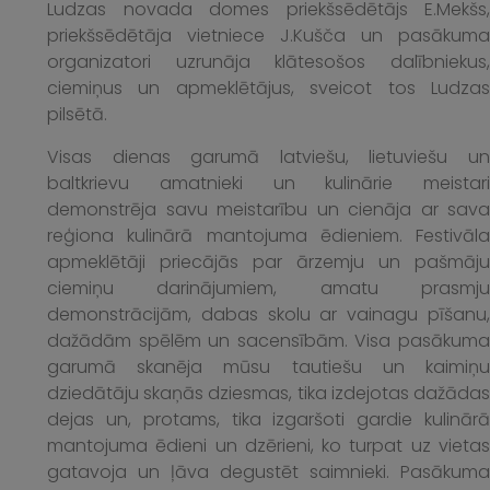
Ludzas novada domes priekšsēdētājs E.Mekšs,
priekšsēdētāja vietniece J.Kušča un pasākuma
organizatori uzrunāja klātesošos dalībniekus,
ciemiņus un apmeklētājus, sveicot tos Ludzas
pilsētā.
Visas dienas garumā latviešu, lietuviešu un
baltkrievu amatnieki un kulinārie meistari
demonstrēja savu meistarību un cienāja ar sava
reģiona kulinārā mantojuma ēdieniem. Festivāla
apmeklētāji priecājās par ārzemju un pašmāju
ciemiņu darinājumiem, amatu prasmju
demonstrācijām, dabas skolu ar vainagu pīšanu,
dažādām spēlēm un sacensībām. Visa pasākuma
garumā skanēja mūsu tautiešu un kaimiņu
dziedātāju skaņās dziesmas, tika izdejotas dažādas
dejas un, protams, tika izgaršoti gardie kulinārā
mantojuma ēdieni un dzērieni, ko turpat uz vietas
gatavoja un ļāva degustēt saimnieki. Pasākuma