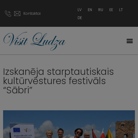
LV
EN
RU
EE
LT
Kontaktai
DE
Izskanēja starptautiskais
kultūrvēstures festivāls
“Sābri”