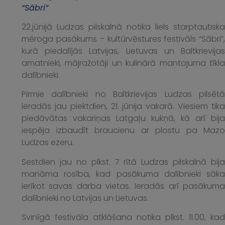
“Sābri”
22.jūnijā Ludzas pilskalnā notika liels starptautiska
mēroga pasākums – kultūrvēstures festivāls “Sābri”,
kurā piedalījās Latvijas, Lietuvas un Baltkrievijas
amatnieki, mājražotāji un kulinārā mantojuma tīkla
dalībnieki.
Pirmie dalībnieki no Baltkrievijas Ludzas pilsētā
ieradās jau piektdien, 21. jūnija vakarā. Viesiem tika
piedāvātas vakariņas Latgaļu kukņā, kā arī bija
iespēja izbaudīt braucienu ar plostu pa Mazo
Ludzas ezeru.
Sestdien jau no plkst. 7 rītā Ludzas pilskalnā bija
manāma rosība, kad pasākuma dalībnieki sāka
ierīkot savas darba vietas. Ieradās arī pasākuma
dalībnieki no Latvijas un Lietuvas.
Svinīgā festivāla atklāšana notika plkst. 11.00, kad