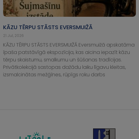
KĀZU TĒRPU STĀSTS EVERSMUIŽĀ
21.Jul, 2026
KĀZU TĒRPU STĀSTS EVERSMUIŽĀ Eversmuižā apskatāma
īpaša patstāvīgā ekspozīcija, kas aicina iepazīt kāzu
tērpu skaistumu, smalkumu un šūšanas tradīcijas.
Privātkolekcijā sastopas dažādu laiku līgavu kleitas,
izsmalcinātas mežģīnes, rūpīgs roku darbs