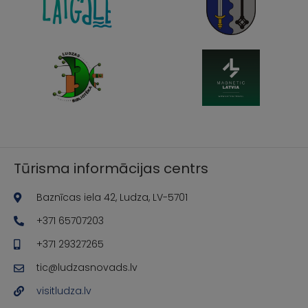
Tūrisma informācijas centrs
Baznīcas iela 42, Ludza, LV-5701
+371 65707203
+371 29327265
tic@ludzasnovads.lv
visitludza.lv