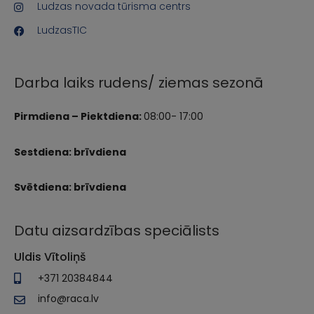
Ludzas novada tūrisma centrs
LudzasTIC
Darba laiks rudens/ ziemas sezonā
Pirmdiena – Piektdiena:
08:00- 17:00
Sestdiena: brīvdiena
Svētdiena: brīvdiena
Datu aizsardzības speciālists
Uldis Vītoliņš
+371 20384844
info@raca.lv