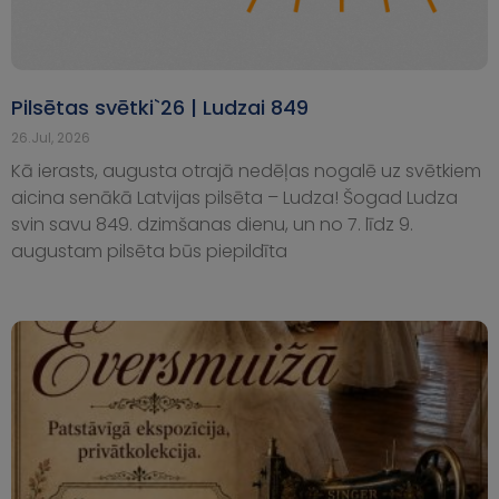
Pilsētas svētki`26 | Ludzai 849
26.Jul, 2026
Kā ierasts, augusta otrajā nedēļas nogalē uz svētkiem
aicina senākā Latvijas pilsēta – Ludza! Šogad Ludza
svin savu 849. dzimšanas dienu, un no 7. līdz 9.
augustam pilsēta būs piepildīta