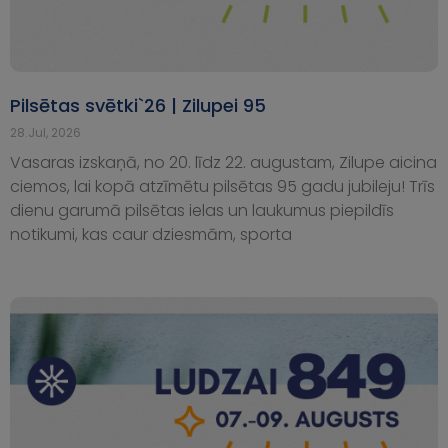
Pilsētas svētki`26 | Zilupei 95
28.Jul, 2026
Vasaras izskaņā, no 20. līdz 22. augustam, Zilupe aicina
ciemos, lai kopā atzīmētu pilsētas 95 gadu jubileju! Trīs
dienu garumā pilsētas ielas un laukumus piepildīs
notikumi, kas caur dziesmām, sporta