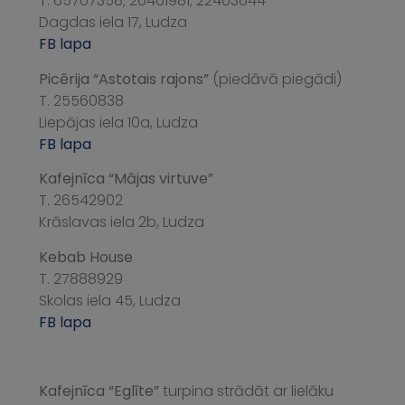
T. 65707358; 26461981; 22403644
Dagdas iela 17, Ludza
FB lapa
Picērija “Astotais rajons”
(piedāvā piegādi)
T. 25560838
Liepājas iela 10a, Ludza
FB lapa
Kafejnīca “Mājas virtuve”
T. 26542902
Krāslavas iela 2b, Ludza
Kebab House
T. 27888929
Skolas iela 45, Ludza
FB lapa
Kafejnīca “Eglīte”
turpina
strādāt ar lielāku