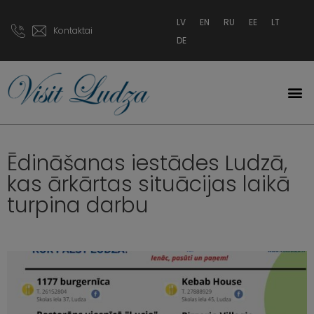
LV
EN
RU
EE
LT
Kontaktai
DE
Ēdināšanas iestādes Ludzā,
kas ārkārtas situācijas laikā
turpina darbu