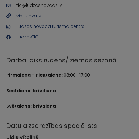
tic@ludzasnovads.lv
visitludza.lv
Ludzas novada tūrisma centrs
LudzasTIC
Darba laiks rudens/ ziemas sezonā
Pirmdiena – Piektdiena:
08:00- 17:00
Sestdiena: brīvdiena
Svētdiena: brīvdiena
Datu aizsardzības speciālists
Uldis Vītoliņš