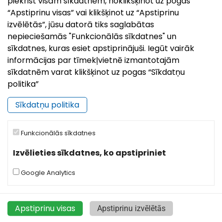
piekrist visām sīkdatnēm, noklikšķinot uz pogas
“Apstiprinu visas” vai klikšķinot uz “Apstiprinu
izvēlētās”, jūsu datorā tiks saglabātas
nepieciešamās "Funkcionālās sīkdatnes" un
sīkdatnes, kuras esiet apstiprinājuši. Iegūt vairāk
informācijas par tīmekļvietnē izmantotajām
sīkdatnēm varat klikšķinot uz pogas “Sīkdatņu
politika”
Pilsētas svētki`26 | Zilupei 95
28.Jul, 2026
Sīkdatņu politika
Vasaras izskaņā, no 20. līdz 22. augustam, Zilupe aicina
ciemos, lai kopā atzīmētu pilsētas 95 gadu jubileju! Trīs
Funkcionālās sīkdatnes
dienu garumā pilsētas ielas un laukumus piepildīs
Izvēlieties sīkdatnes, ko apstipriniet
notikumi, kas caur dziesmām, sporta
Google Analytics
Apstiprinu visas
Apstiprinu izvēlētās