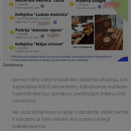
Ēdināšana
Ņemot vērā valstī izsludināto ārkārtas situāciju, kas
turpināsies līdz 6.decembrim, ēdināšanas iestādes
turpmāk klientus apkalpos, piedāvājot ēdienu līdzi
ņemšanai.
Ne visas kafejnīcas to spēj nodrošināt, tādēļ zemāk
ir saraksts ar tām vietām, kas turpina sniegt
pakalpojumus.