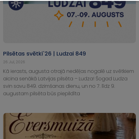
Pilsētas svētki`26 | Ludzai 849
26.Jul, 2026
Kā ierasts, augusta otrajā nedēļas nogalē uz svētkiem
aicina senākā Latvijas pilsēta – Ludza! Šogad Ludza
svin savu 849. dzimšanas dienu, un no 7. līdz 9.
augustam pilsēta būs piepildīta