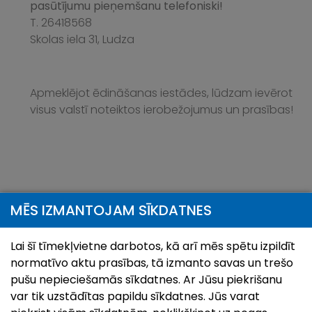
pasūtījumu pieņemšanu telefoniski!
T. 26418568
Skolas iela 31, Ludza
Apmeklējot ēdināšanas iestādes, lūdzam ievērot
visus valstī noteiktos ierobežojumus un prasības!
MĒS IZMANTOJAM SĪKDATNES
Jaunumi
Visi jaunumi
Lai šī tīmekļvietne darbotos, kā arī mēs spētu izpildīt
normatīvo aktu prasības, tā izmanto savas un trešo
pušu nepieciešamās sīkdatnes. Ar Jūsu piekrišanu
var tik uzstādītas papildu sīkdatnes. Jūs varat