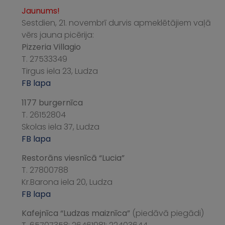
Jaunums!
Sestdien, 21. novembrī durvis apmeklētājiem vaļā
vērs jauna picērija:
Pizzeria Villagio
T. 27533349
Tirgus iela 23, Ludza
FB lapa
1177 burgernīca
T. 26152804
Skolas iela 37, Ludza
FB lapa
Restorāns viesnīcā “Lucia”
T. 27800788
Kr.Barona iela 20, Ludza
FB lapa
Kafejnīca “Ludzas maiznīca”
(piedāvā piegādi)