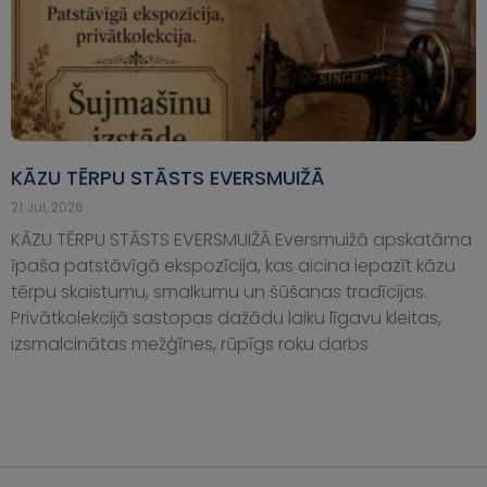
KĀZU TĒRPU STĀSTS EVERSMUIŽĀ
21.Jul, 2026
KĀZU TĒRPU STĀSTS EVERSMUIŽĀ Eversmuižā apskatāma
īpaša patstāvīgā ekspozīcija, kas aicina iepazīt kāzu
tērpu skaistumu, smalkumu un šūšanas tradīcijas.
Privātkolekcijā sastopas dažādu laiku līgavu kleitas,
izsmalcinātas mežģīnes, rūpīgs roku darbs