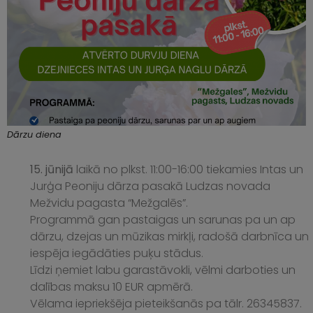
Dārzu diena
15. jūnijā
laikā no plkst. 11:00-16:00 tiekamies Intas un
Jurģa Peoniju dārza pasakā Ludzas novada
Mežvidu pagasta “Mežgalēs”.
Programmā gan pastaigas un sarunas pa un ap
dārzu, dzejas un mūzikas mirkļi, radošā darbnīca un
iespēja iegādāties puķu stādus.
Līdzi ņemiet labu garastāvokli, vēlmi darboties un
dalības maksu 10 EUR apmērā.
Vēlama iepriekšēja pieteikšanās pa tālr. 26345837.