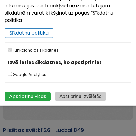
informācijas par tīmekļvietnē izmantotajām
28.Jul, 2026
sīkdatnēm varat klikšķinot uz pogas “Sīkdatņu
Vasaras izskaņā, no 20. līdz 22. augustam, Zilupe aicina
politika”
ciemos, lai kopā atzīmētu pilsētas 95 gadu jubileju! Trīs
dienu garumā pilsētas ielas un laukumus piepildīs
Sīkdatņu politika
notikumi, kas caur dziesmām, sporta
Funkcionālās sīkdatnes
Izvēlieties sīkdatnes, ko apstipriniet
Google Analytics
Apstiprinu visas
Apstiprinu izvēlētās
Pilsētas svētki`26 | Ludzai 849