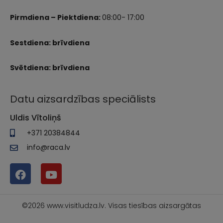
Pirmdiena – Piektdiena:
08:00- 17:00
Sestdiena: brīvdiena
Svētdiena: brīvdiena
Datu aizsardzības speciālists
Uldis Vītoliņš
+371 20384844
info@raca.lv
©2026 www.visitludza.lv. Visas tiesības aizsargātas