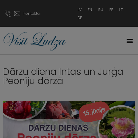
LV
EN
RU
EE
LT
Kontaktai
DE
Dārzu diena Intas un Jurģa
Peoniju dārzā