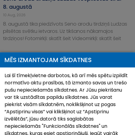
8. augustā
10.Aug, 2026
8. augustā tika piedzīvots Seno arodu tirdziņš Ludzas
pilsētas svētku ietvaros. Uz tikšanos nākamajos
tirdziņos! Fotomirkļi: skatīt šeit Videomirkļi: skatīt šeit
MĒS IZMANTOJAM SĪKDATNES
Lai šī tīmekļvietne darbotos, kā arī mēs spētu izpildīt
normatīvo aktu prasības, tā izmanto savas un trešo
pušu nepieciešamās sīkdatnes. Ar Jūsu piekrišanu
var tik uzstādītas papildu sīkdatnes. Jūs varat
piekrist visām sīkdatnēm, noklikšķinot uz pogas
“Apstiprinu visas” vai klikšķinot uz “Apstiprinu
izvēlētās”, jūsu datorā tiks saglabātas
nepieciešamās "Funkcionālās sīkdatnes" un
Pilsētas svētki`26 | Zilupei 95
sīkdatnes, kuras esiet apstiprinājuši. Iegūt vairāk