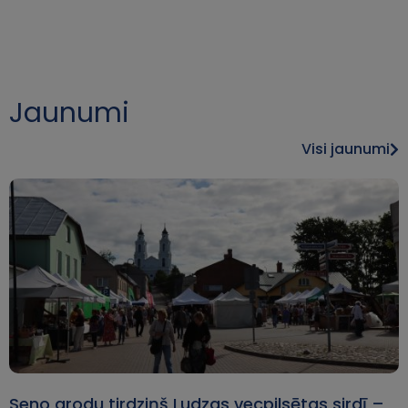
Jaunumi
Visi jaunumi
Seno arodu tirdziņš Ludzas vecpilsētas sirdī –