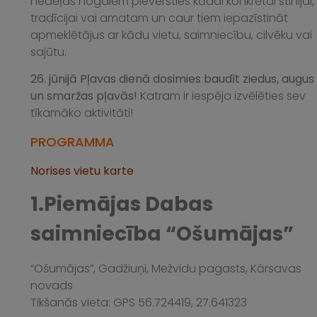
nedēļas nogalēm pievērsties kādai konkrētai stihijai,
tradīcijai vai amatam un caur tiem iepazīstināt
apmeklētājus ar kādu vietu, saimniecību, cilvēku vai
sajūtu.
26. jūnijā Pļavas dienā dosimies baudīt ziedus, augus
un smaržas pļavās!
Katram ir iespēja izvēlēties sev
tīkamāko aktivitāti!
PROGRAMMA
Norises vietu karte
1.Piemājas Dabas
saimniecība “Ošumājas”
“Ošumājas”, Gadžiuņi, Mežvidu pagasts, Kārsavas
novads
Tikšanās vieta: GPS 56.724419, 27.641323