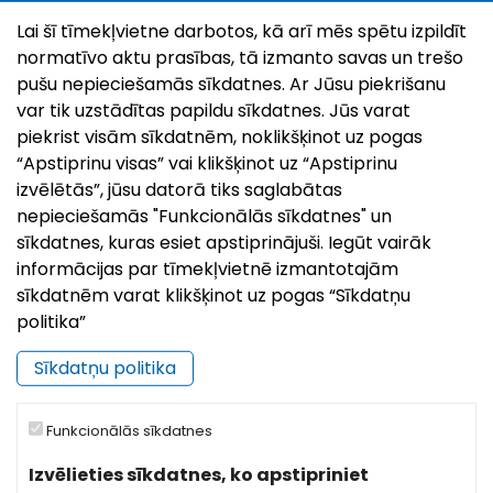
6. Z/s “Purvmaļi
Lai šī tīmekļvietne darbotos, kā arī mēs spētu izpildīt
“Purvmaļi”, Šuškova, Pasienes pagasts, Zilupes
normatīvo aktu prasības, tā izmanto savas un trešo
novads
pušu nepieciešamās sīkdatnes. Ar Jūsu piekrišanu
var tik uzstādītas papildu sīkdatnes. Jūs varat
Ciemošanās un cienāšanās Z/s “Purvmaļi” zemeņu
piekrist visām sīkdatnēm, noklikšķinot uz pogas
laukos. Iespējama arī pašlasīšana.
“Apstiprinu visas” vai klikšķinot uz “Apstiprinu
izvēlētās”, jūsu datorā tiks saglabātas
Norises laiks
18:00 – 22:00
nepieciešamās "Funkcionālās sīkdatnes" un
Dalības maksa
3 euro personai
sīkdatnes, kuras esiet apstiprinājuši. Iegūt vairāk
informācijas par tīmekļvietnē izmantotajām
Kontaktpersona
Skaidrīte Marčenoka, t. 29395827
sīkdatnēm varat klikšķinot uz pogas “Sīkdatņu
Iepriekšēja pieteikšanās obligāta!
politika”
Sīkdatņu politika
Funkcionālās sīkdatnes
Izvēlieties sīkdatnes, ko apstipriniet