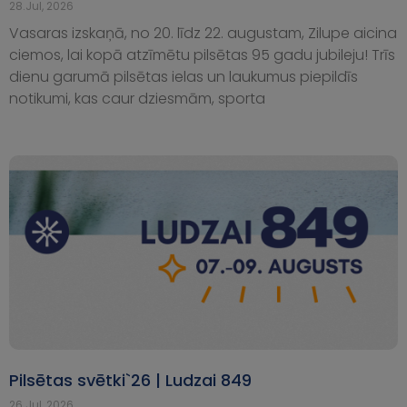
28.Jul, 2026
Vasaras izskaņā, no 20. līdz 22. augustam, Zilupe aicina
ciemos, lai kopā atzīmētu pilsētas 95 gadu jubileju! Trīs
dienu garumā pilsētas ielas un laukumus piepildīs
notikumi, kas caur dziesmām, sporta
Pilsētas svētki`26 | Ludzai 849
26.Jul, 2026