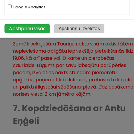
Google Analytics
Apstiprinu visas
Apstiprinu izvēlētās
Zemāk sekojošām Tauriņu nakts visām aktivitātēm
nepieciešama obligāta iepriekšēja pieteikšanās līdz
19.06. kā arī pase vai ID karte un pierobežas
caurlaide. Lūgums par savu labsajūtu parūpēties
pašiem, izvēloties nakts stundām piemērotu
apģērbu, paņemot līdzi lukturīti, pretinsektu līdzekli
un paliktni ilgstošai sēdēšanai pļavā. Līdz pasākuma
norises vietai 2 km jāmēro kājām.
7. Kopdziedāšana ar Antu
Eņģeli