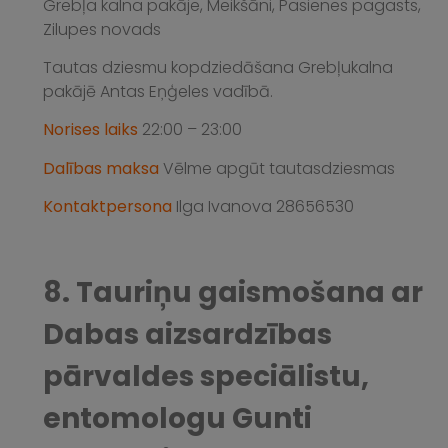
Grebļa kalna pakāje, Meikšāni, Pasienes pagasts,
Zilupes novads
Tautas dziesmu kopdziedāšana Grebļukalna
pakājē Antas Eņģeles vadībā.
Norises laiks
22:00 – 23:00
Dalības maksa
Vēlme apgūt tautasdziesmas
Kontaktpersona
Ilga Ivanova 28656530
8. Tauriņu gaismošana ar
Dabas aizsardzības
pārvaldes speciālistu,
entomologu Gunti