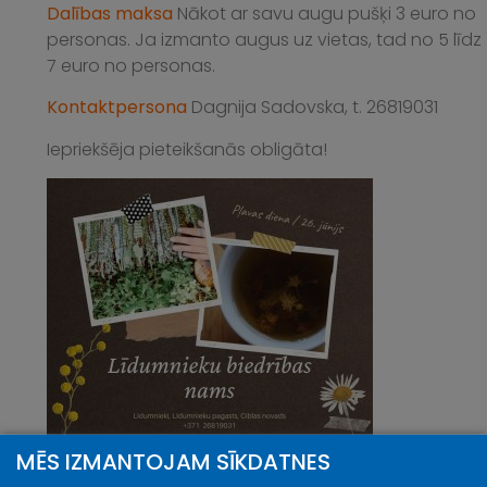
Dalības maksa
Nākot ar savu augu pušķi 3 euro no
personas. Ja izmanto augus uz vietas, tad no 5 līdz
7 euro no personas.
Kontaktpersona
Dagnija Sadovska, t. 26819031
Iepriekšēja pieteikšanās obligāta!
MĒS IZMANTOJAM SĪKDATNES