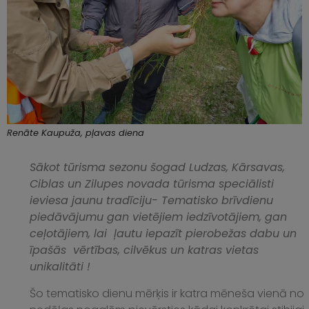
Renāte Kaupuža, pļavas diena
Sākot tūrisma sezonu šogad Ludzas, Kārsavas,
Ciblas un Zilupes novada tūrisma speciālisti
ieviesa jaunu tradīciju- Tematisko brīvdienu
piedāvājumu gan vietējiem iedzīvotājiem, gan
ceļotājiem, lai ļautu iepazīt pierobežas dabu un
īpašās vērtības, cilvēkus un katras vietas
unikalitāti !
Šo tematisko dienu mērķis ir katra mēneša vienā no