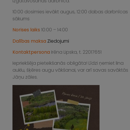
izgatavošanas darbnīca.
10:00 dosimies ievākt augus, 12:00 dabas darbnīcas
sākums
Norises laiks
10:00 – 14:00
Dalības maksa
Ziedojumi
Kontaktpersona
Irēna Lipska, t. 22017651
Iepriekšēja pieteikšanās obligāta! Līdzi ņemiet lina
auklu, šķēres augu vākšanai, var arī savas savāktās
Jāņu zāles.