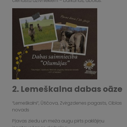
cienastu dzīvniekiem – burkānus, ābolus.
2. Lemeškalna dabas oāze
“Lemeškalni”, Ūtičova, Zvirgzdenes pagasts, Ciblas
novads
Pļavas ziedu un meža augu pirts paklājiņu