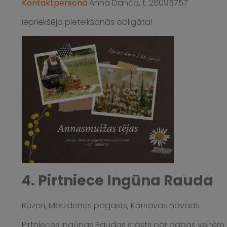
Kontaktpersona
Anna Danča, t. 26095757
Iepriekšēja pieteikšanās obligāta!
4. Pirtniece Ingūna Rauda
Rūzori, Mērzdenes pagasts, Kārsavas novads
Pirtnieces Ingūnas Raudas stāsts par dabas veltēm