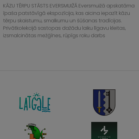
KĀZU TĒRPU STĀSTS EVERSMUIŽĀ Eversmuižā apskatāma
īpaša patstāvīgā ekspozīcija, kas aicina iepazīt kāzu
tērpu skaistumu, smalkumu un šūšanas tradīcijas.
Privātkolekcijā sastopas dažādu laiku līgavu kleitas,
izsmalcinātas mežģīnes, rūpīgs roku darbs