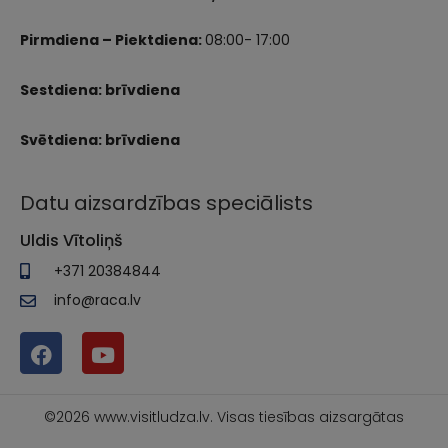
Pirmdiena – Piektdiena:
08:00- 17:00
Sestdiena: brīvdiena
Svētdiena: brīvdiena
Datu aizsardzības speciālists
Uldis Vītoliņš
+371 20384844
info@raca.lv
©2026 www.visitludza.lv. Visas tiesības aizsargātas