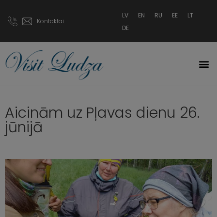
LV
EN
RU
EE
LT
Kontaktai
DE
Aicinām uz Pļavas dienu 26.
jūnijā