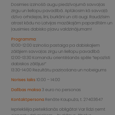
Dosimies izzinošā augu piedzīvojumā savvaļas
zirgu un liellopu pavadībā. Aplūkosim kā savvaļā
dzīvo orhidejas, lini, burkāni un citi augi. Raudzīsim
atrast kādu no Latvijas mazākajām papardītēm un
ļausimies dabisko pļavu valdzinājumam!
Programma
:
10:00-12:00 Izzinoša pastaiga pa dabiskajiem
zālājiem savvaļas zirgu un liellopu pavadībā
12:00-13:30 Komandu orientēšanās spēle “Iepazīsti
dabiskos zālājus!”
13:30-14:00 Rezultātu paziņošana un nobeigums
Norises laiks
10:00 – 14:00
Dalības maksa
3 euro no personas
Kontaktpersona
Renāte Kaupuža, t. 27403647
Iepriekšēja pieteikšanās obligāta! Var līdzi ņemt