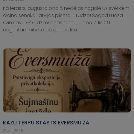
Kā ierasts, augusta otrajā nedēļas nogalē uz svētkiem
aicina senākā Latvijas pilsēta – Ludza! Šogad Ludza
svin savu 849. dzimšanas dienu, un no 7. līdz 9.
augustam pilsēta būs piepildīta
KĀZU TĒRPU STĀSTS EVERSMUIŽĀ
21.Jul, 2026