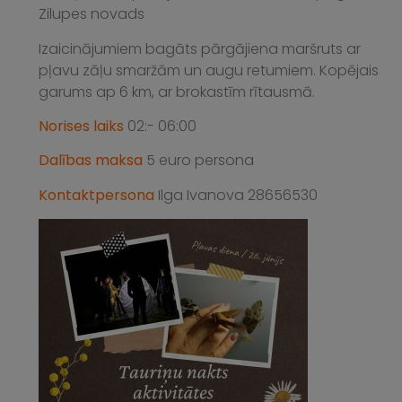
Zilupes novads
Izaicinājumiem bagāts pārgājiena maršruts ar
pļavu zāļu smaržām un augu retumiem. Kopējais
garums ap 6 km, ar brokastīm rītausmā.
Norises laiks
02:- 06:00
Dalības maksa
5 euro persona
Kontaktpersona
Ilga Ivanova 28656530