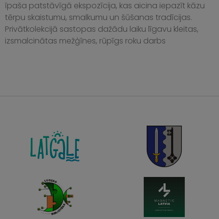
īpaša patstāvīgā ekspozīcija, kas aicina iepazīt kāzu
tērpu skaistumu, smalkumu un šūšanas tradīcijas.
Privātkolekcijā sastopas dažādu laiku līgavu kleitas,
izsmalcinātas mežģīnes, rūpīgs roku darbs