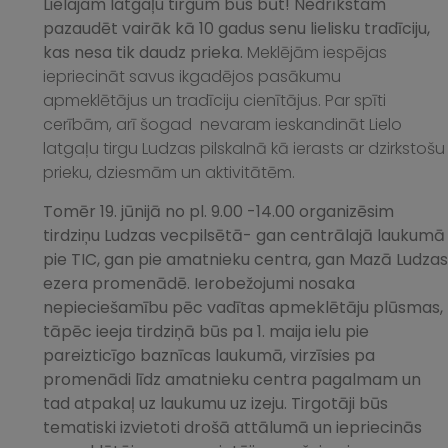
Lielajam latgaļu tirgum būs būt! Nedrīkstam
pazaudēt vairāk kā 10 gadus senu lielisku tradīciju,
kas nesa tik daudz prieka.
Meklējām iespējas
iepriecināt savus ikgadējos pasākumu
apmeklētājus un tradīciju cienītājus. Par spīti
cerībām, arī šogad nevaram ieskandināt Lielo
latgaļu tirgu Ludzas pilskalnā kā ierasts ar dzirkstošu
prieku, dziesmām un aktivitātēm.
Tomēr 19.
jūnijā no pl. 9.00 -14.00 organizēsim
tirdziņu Ludzas vecpilsētā- gan centrālajā laukumā
pie TIC, gan pie amatnieku centra, gan Mazā Ludzas
ezera promenādē. Ierobežojumi nosaka
nepieciešamību pēc vadītas apmeklētāju plūsmas,
tāpēc ieeja tirdziņā būs pa 1. maija ielu pie
pareizticīgo baznīcas laukumā, virzīsies pa
promenādi līdz amatnieku centra pagalmam un
tad atpakaļ uz laukumu uz izeju. Tirgotāji būs
tematiski izvietoti drošā attālumā un iepriecinās