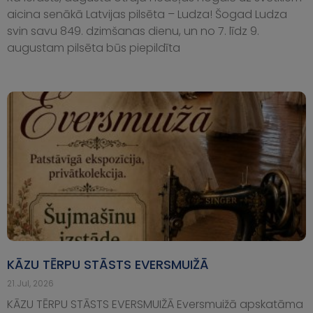
aicina senākā Latvijas pilsēta – Ludza! Šogad Ludza
svin savu 849. dzimšanas dienu, un no 7. līdz 9.
augustam pilsēta būs piepildīta
KĀZU TĒRPU STĀSTS EVERSMUIŽĀ
21.Jul, 2026
KĀZU TĒRPU STĀSTS EVERSMUIŽĀ Eversmuižā apskatāma