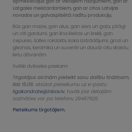
apmeklētājus gan ar vietējiem ražojumiem, gan ar
Latgales meistardarbiem, gan ar citos Latvijas
novados un galvaspilsētā radītu produkciju.
Būs gan maize, gan alus, gan siers un gaļa, pīrāgi
un citi gardumi, gan lina kleitas un krekli, gan
cepures, šalles rokdarbi, koka izstrādājumi, grozi un
gleznas, keramika un suvenīri un daudz citu skaistu
lietu dāvanām.
Svētki dvēseles priekam!
Tirgotājus aicinām pieteikt savu dalību tirdziņam,
līdz 15.06.
atsūtot pieteikumu uz e-pastu
ligakondrate@inbox.lv
, tuvāk par detaļām
sazināties var pa telefonu 29467925.
Pieteikums tirgotājiem.