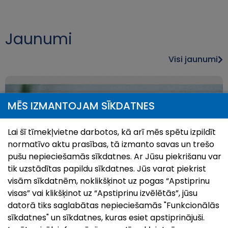
Jaunumi
Visi jaunumi
MĒS IZMANTOJAM SĪKDATNES
Lai šī tīmekļvietne darbotos, kā arī mēs spētu izpildīt
normatīvo aktu prasības, tā izmanto savas un trešo
pušu nepieciešamās sīkdatnes. Ar Jūsu piekrišanu var
tik uzstādītas papildu sīkdatnes. Jūs varat piekrist
visām sīkdatnēm, noklikšķinot uz pogas “Apstiprinu
visas” vai klikšķinot uz “Apstiprinu izvēlētās”, jūsu
Pilsētas svētki`26 | Zilupei 95
datorā tiks saglabātas nepieciešamās "Funkcionālās
28.Jul, 2026
sīkdatnes" un sīkdatnes, kuras esiet apstiprinājuši.