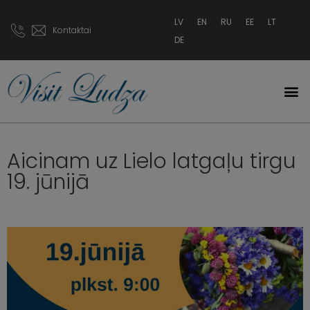
LV
EN
RU
EE
LT
Kontaktai
DE
Aicinam uz Lielo latgaļu tirgu
19. jūnijā