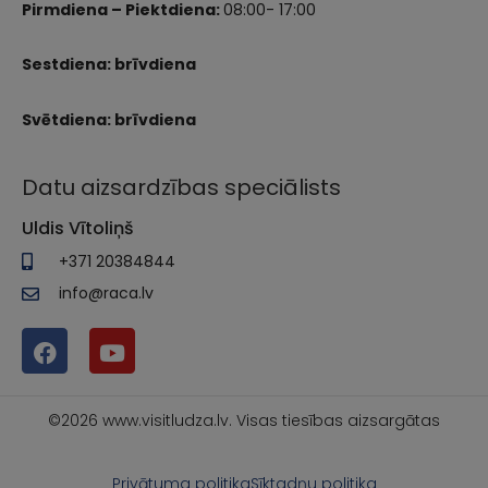
Pirmdiena – Piektdiena:
08:00- 17:00
Sestdiena: brīvdiena
Svētdiena: brīvdiena
Datu aizsardzības speciālists
Uldis Vītoliņš
+371 20384844
info@raca.lv
©2026 www.visitludza.lv. Visas tiesības aizsargātas
Privātuma politika
Sīktadņu politika