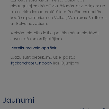
izzinošas sarunas un meistardarbnīcas
pieaugušajiem, kā arī vizināšanās ar zirdziņiem un
citas izklaides apmeklētājiem. Pasākums noritēs
kopā ar partneriem no Valkas, Valmieras, Smiltenes
un Balvu novadiem.
Aicinām pieteikt dalību pasākumā un piedāvāt
savus ražojumus līgotājiem.
Pieteikuma veidlapa šeit.
Ludzu sūtīt pieteikumu uz e-pastu:
ligakondrate@inbox.lv
līdz 10.jūnijam!
Jaunumi