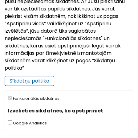
pušu nepieciešamās sīkdatnes. Ar Jūsu piekrišanu
var tik uzstādītas papildu sīkdatnes. Jūs varat
piekrist visām sīkdatnēm, noklikšķinot uz pogas
“Apstiprinu visas” vai klikšķinot uz “Apstiprinu
izvēlētās”, jūsu datorā tiks saglabātas
nepieciešamās "Funkcionālās sīkdatnes" un
sīkdatnes, kuras esiet apstiprinājuši. Iegūt vairāk
informācijas par tīmekļvietnē izmantotajām
sīkdatnēm varat klikšķinot uz pogas “Sīkdatņu
politika”
Sīkdatņu politika
Pilsētas svētki`26 | Ludzai 849
26.Jul, 2026
Funkcionālās sīkdatnes
Kā ierasts, augusta otrajā nedēļas nogalē uz svētkiem
aicina senākā Latvijas pilsēta – Ludza! Šogad Ludza
Izvēlieties sīkdatnes, ko apstipriniet
svin savu 849. dzimšanas dienu, un no 7. līdz 9.
Google Analytics
augustam pilsēta būs piepildīta