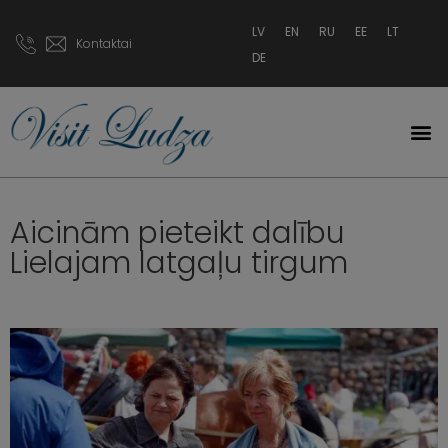
LV
EN
RU
EE
LT
Kontaktai
DE
Aicinām pieteikt dalību
Lielajam latgaļu tirgum