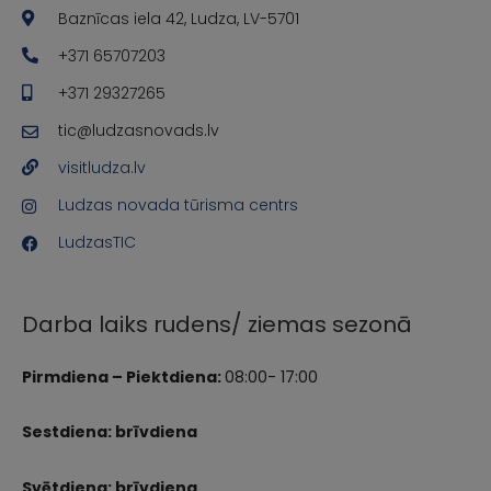
Baznīcas iela 42, Ludza, LV-5701
+371 65707203
+371 29327265
tic@ludzasnovads.lv
visitludza.lv
Ludzas novada tūrisma centrs
LudzasTIC
Darba laiks rudens/ ziemas sezonā
Pirmdiena – Piektdiena:
08:00- 17:00
Sestdiena: brīvdiena
Svētdiena: brīvdiena