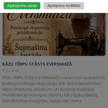
Apstiprinu visas
Apstiprinu izvēlētās
KĀZU TĒRPU STĀSTS EVERSMUIŽĀ
21.Jul, 2026
KĀZU TĒRPU STĀSTS EVERSMUIŽĀ Eversmuižā apskatāma
īpaša patstāvīgā ekspozīcija, kas aicina iepazīt kāzu
tērpu skaistumu, smalkumu un šūšanas tradīcijas.
Privātkolekcijā sastopas dažādu laiku līgavu kleitas,
izsmalcinātas mežģīnes, rūpīgs roku darbs