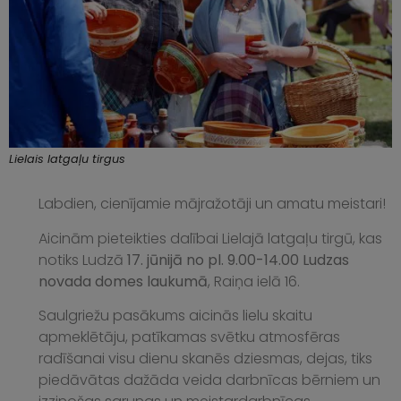
Lielais latgaļu tirgus
Labdien, cienījamie mājražotāji un amatu meistari!
Aicinām pieteikties dalībai Lielajā latgaļu tirgū, kas
notiks Ludzā
17. jūnijā no pl. 9.00-14.00 Ludzas
novada domes laukumā
, Raiņa ielā 16.
Saulgriežu pasākums aicinās lielu skaitu
apmeklētāju, patīkamas svētku atmosfēras
radīšanai visu dienu skanēs dziesmas, dejas, tiks
piedāvātas dažāda veida darbnīcas bērniem un