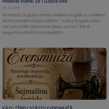
Pilsētas svētki`26 | Ludzai 849
26.Jul, 2026
Kā ierasts, augusta otrajā nedēļas nogalē uz svētkiem
aicina senākā Latvijas pilsēta – Ludza! Šogad Ludza
svin savu 849. dzimšanas dienu, un no 7. līdz 9.
augustam pilsēta būs piepildīta
KĀZU TĒRPU STĀSTS EVERSMUIŽĀ