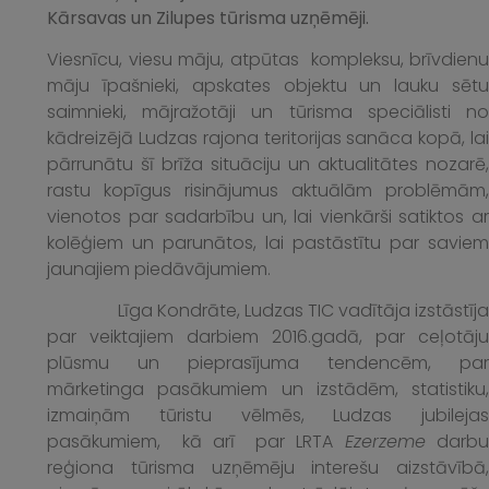
Kārsavas un Zilupes tūrisma uzņēmēji.
Viesnīcu, viesu māju, atpūtas kompleksu, brīvdienu
māju īpašnieki, apskates objektu un lauku sētu
saimnieki, mājražotāji un tūrisma speciālisti no
kādreizējā Ludzas rajona teritorijas sanāca kopā, lai
pārrunātu šī brīža situāciju un aktualitātes nozarē,
rastu kopīgus risinājumus aktuālām problēmām,
vienotos par sadarbību un, lai vienkārši satiktos ar
kolēģiem un parunātos, lai pastāstītu par saviem
jaunajiem piedāvājumiem.
Līga Kondrāte, Ludzas TIC vadītāja izstāstīja
par veiktajiem darbiem 2016.gadā, par ceļotāju
plūsmu un pieprasījuma tendencēm, par
mārketinga pasākumiem un izstādēm, statistiku,
izmaiņām tūristu vēlmēs, Ludzas jubilejas
pasākumiem, kā arī par LRTA
Ezerzeme
darbu
reģiona tūrisma uzņēmēju interešu aizstāvībā,