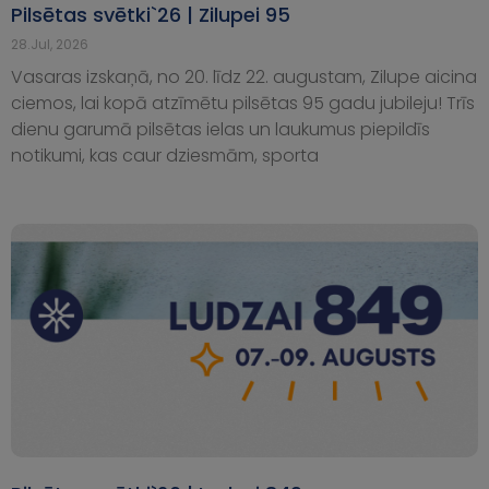
Pilsētas svētki`26 | Zilupei 95
28.Jul, 2026
Vasaras izskaņā, no 20. līdz 22. augustam, Zilupe aicina
ciemos, lai kopā atzīmētu pilsētas 95 gadu jubileju! Trīs
dienu garumā pilsētas ielas un laukumus piepildīs
notikumi, kas caur dziesmām, sporta