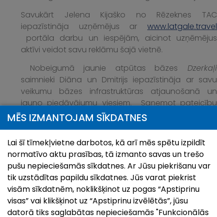
Savukārt Jelena Kijaško no Rēzeknes TAC
iepazīstināja uzņēmējus ar
www.latgale.travel
portāla darbu un iespējām, aicinot uzņēmējus
aktīvi veidot savu reklāmu šajā vietnē.
Nobeigumā jaunie atpūtas bāzes
Dzerkaļ
saimnieki Diāna un Dmitrijs iepazīstināja ar savu
veikumu bāzes infrastruktūras atjaunošanā un
jauno piedāvājumu viesiem. Saņemot pateicību
par kolēģu uzņemšanu. Lai veicas jaunajā tūrisma
MĒS IZMANTOJAM SĪKDATNES
sezonā, sadarbība un laipna viesmīlība būs
panākumu atslēga!
Lai šī tīmekļvietne darbotos, kā arī mēs spētu izpildīt
normatīvo aktu prasības, tā izmanto savas un trešo
Ludzas novada TIC
pušu nepieciešamās sīkdatnes. Ar Jūsu piekrišanu var
tic@ludza.lv
;
ligakondrate@inbox.lv
;
tik uzstādītas papildu sīkdatnes. Jūs varat piekrist
visām sīkdatnēm, noklikšķinot uz pogas “Apstiprinu
29467925, 65707203
visas” vai klikšķinot uz “Apstiprinu izvēlētās”, jūsu
datorā tiks saglabātas nepieciešamās "Funkcionālās
www.visitludza.lv