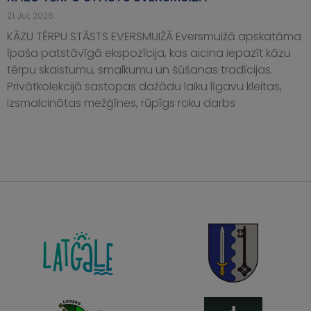
21.Jul, 2026
KĀZU TĒRPU STĀSTS EVERSMUIŽĀ Eversmuižā apskatāma
īpaša patstāvīgā ekspozīcija, kas aicina iepazīt kāzu
tērpu skaistumu, smalkumu un šūšanas tradīcijas.
Privātkolekcijā sastopas dažādu laiku līgavu kleitas,
izsmalcinātas mežģīnes, rūpīgs roku darbs