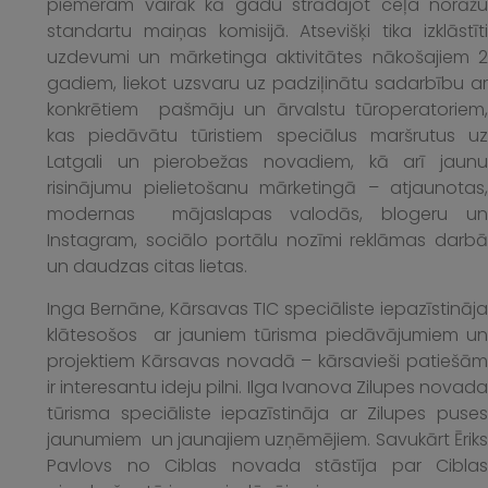
piemēram vairāk kā gadu strādājot ceļa norāžu
standartu maiņas komisijā. Atsevišķi tika izklāstīti
uzdevumi un mārketinga aktivitātes nākošajiem 2
gadiem, liekot uzsvaru uz padziļinātu sadarbību ar
konkrētiem pašmāju un ārvalstu tūroperatoriem,
kas piedāvātu tūristiem speciālus maršrutus uz
Latgali un pierobežas novadiem, kā arī jaunu
risinājumu pielietošanu mārketingā – atjaunotas,
modernas mājaslapas valodās, blogeru un
Instagram, sociālo portālu nozīmi reklāmas darbā
un daudzas citas lietas.
Inga Bernāne, Kārsavas TIC speciāliste iepazīstināja
klātesošos ar jauniem tūrisma piedāvājumiem un
projektiem Kārsavas novadā – kārsavieši patiešām
ir interesantu ideju pilni. Ilga Ivanova Zilupes novada
tūrisma speciāliste iepazīstināja ar Zilupes puses
jaunumiem un jaunajiem uzņēmējiem. Savukārt Ēriks
Pavlovs no Ciblas novada stāstīja par Ciblas