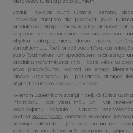
pierobežas tūrisma piedāvājumiem.
Strauji tuvojas jaunā tūrisma sezona, visos
novados tūristiem tiks piedāvāti jauni tūrisma
produkti un pakalpojumi. Svarīgi bija atjaunot datus
un precīzas ziņas par visiem tūrisma uzņēmumu un
objektu pakalpojumiem, darba laikiem, cenām,
kontaktiem utt. Īpaši priecē sadarbība, kas veidojās
starp īpašniekiem un speciālistiem mārketinga un
produktu noformējuma ziņā – katrs vēlas uzlabot
sava piedāvājuma kvalitāti un sniegt klientiem
labāko uzņemšanu, jo patīkamas atmiņas liek
atgriezties uzņēmumos vēl un vēlreiz.
Ikvienam uzņēmējam svarīgi ir ceļi, kā tūrists uzzina
informāciju par viesu māju un var rezervēt
pakalpojumu. Pasaulē slavenā rezervēšanas
portāla
Booking.com
pārstāvis Raimonds iezīmēja
situāciju naktsmītņu piedāvājumā un izanalizēja
veiksmīgas sadarbības ar Booking.com redzējumu.