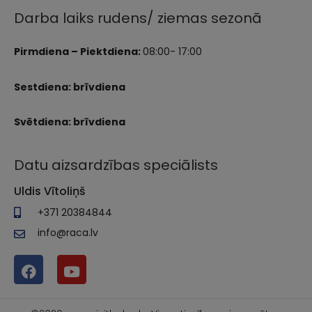
Darba laiks rudens/ ziemas sezonā
Pirmdiena – Piektdiena:
08:00- 17:00
Sestdiena: brīvdiena
Svētdiena: brīvdiena
Datu aizsardzības speciālists
Uldis Vītoliņš
+371 20384844
info@raca.lv