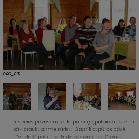
DSC_0111
Ir sācies pavasaris un kopā ar gājputniem ciemos
sāk braukt pirmie tūristi. 3.aprīlī atpūtas bāzē
“Dzerkaļi” pulcējās Ludzas novada un Ciblas,