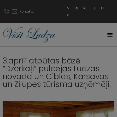
LV
EN
RU
EE
LT
Kontaktai
DE
3.aprīlī atpūtas bāzē
“Dzerkaļi” pulcējās Ludzas
novada un Ciblas, Kārsavas
un Zilupes tūrisma uzņēmēji.