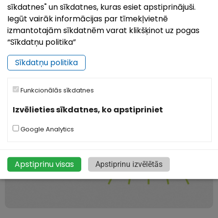
sīkdatnes" un sīkdatnes, kuras esiet apstiprinājuši.
Iegūt vairāk informācijas par tīmekļvietnē
izmantotajām sīkdatnēm varat klikšķinot uz pogas
“Sīkdatņu politika”
Sīkdatņu politika
Jaunumi
Visi jaunumi
Funkcionālās sīkdatnes
Izvēlieties sīkdatnes, ko apstipriniet
Google Analytics
Apstiprinu visas
Apstiprinu izvēlētās