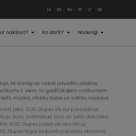
LV
EN
RU
EE
LT
DE
ur nakšņot?
Ko darīt?
Noderīgi
pi, lai sirsnīgi un radoši pavadītu pilsētas
asākums ir viens
no gaidītākajiem notikumiem
miekli, mūzika, cilvēku balsis un svētku noskaņa.
mbrī, plkst. 12.30 Zilupes KN, kur paredzētas
uļu šovs, zinātniskais šovs un zelta diskotēka.
līdz 18.00 Zilupes parkā visi aicināti uz
9.00 Zilupes tirgus laukumā pulcēsies ekstrēmā