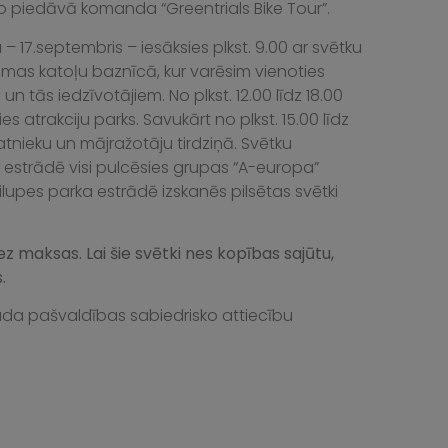
 ko piedāvā komanda “Greentrials Bike Tour”.
 17.septembris – iesāksies plkst. 9.00 ar svētku
omas katoļu baznīcā, kur varēsim vienoties
n tās iedzīvotājiem. No plkst. 12.00 līdz 18.00
 atrakciju parks. Savukārt no plkst. 15.00 līdz
atnieku un mājražotāju tirdziņā. Svētku
 estrādē visi pulcēsies grupas “A-europa”
Zilupes parka estrādē izskanēs pilsētas svētki
z maksas. Lai šie svētki nes kopības sajūtu,
.
da pašvaldības sabiedrisko attiecību