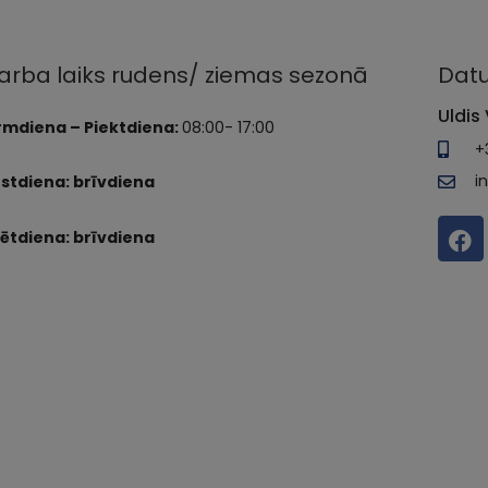
arba laiks rudens/ ziemas sezonā
Datu
Uldis 
rmdiena – Piektdiena:
08:00- 17:00
+
i
stdiena: brīvdiena
ētdiena: brīvdiena