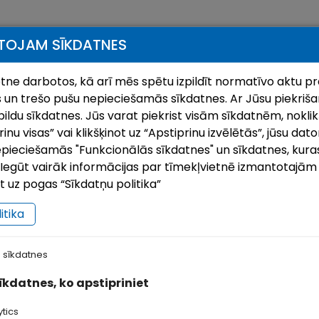
TOJAM SĪKDATNES
ietne darbotos, kā arī mēs spētu izpildīt normatīvo aktu pr
 un trešo pušu nepieciešamās sīkdatnes. Ar Jūsu piekrišan
ildu sīkdatnes. Jūs varat piekrist visām sīkdatnēm, noklik
nu visas” vai klikšķinot uz “Apstiprinu izvēlētās”, jūsu dato
pieciešamās "Funkcionālās sīkdatnes" un sīkdatnes, kuras
i. Iegūt vairāk informācijas par tīmekļvietnē izmantotajā
ot uz pogas “Sīkdatņu politika”
itika
 sīkdatnes
ilsētas svētki`26 | Ludzai 849
KĀZ
sīkdatnes, ko apstipriniet
6.Jul, 2026
21.Ju
ā ierasts, augusta otrajā nedēļas nogalē uz
KĀZ
tics