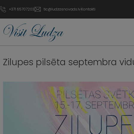
+371 65707203
tic@ludzasnovads.lv
Kontakti
Zilupes pilsēta septembra vid