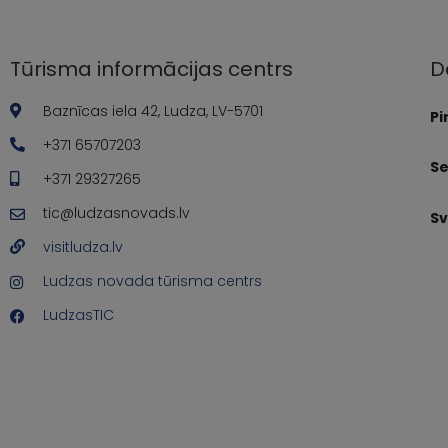
Tūrisma informācijas centrs
D
Baznīcas iela 42, Ludza, LV-5701
Pi
+371 65707203
Se
+371 29327265
tic@ludzasnovads.lv
Sv
visitludza.lv
Ludzas novada tūrisma centrs
LudzasTIC