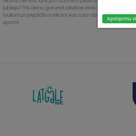
aicina ciemos, lai kopā atzīmētu pilsētas 95 gadu
s
jubileju! Trīs dienu garumā pilsētas ielas un
Š
laukumus piepildīs notikumi, kas caur dziesmām,
n
Apstiprinu v
sporta