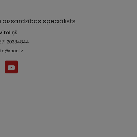
 aizsardzības speciālists
Vītoliņš
371 20384844
nfo@raca.lv