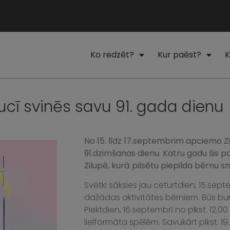
Ko redzēt?
Kur paēst?
K
ucī svinēs savu 91. gada dienu
No 15. līdz 17.septembrim apciemo Zilu
91.dzimšanas dienu. Katru gadu šis p
Zilupē, kurā pilsētu piepilda bērnu s
Svētki sāksies jau ceturtdien, 15.septe
dažādas aktivitātes bērniem. Būs burb
Piektdien, 16.septembrī no plkst. 12.00 
lielformāta spēlēm. Savukārt plkst. 1