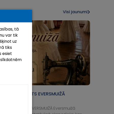
Visi jaunumi
asības, tā
u var tik
šķinot uz
rā tiks
 esiet
m sīkdatnēm
U TĒRPU STĀSTS EVERSMUIŽĀ
l, 2026
U TĒRPU STĀSTS EVERSMUIŽĀ Eversmuižā