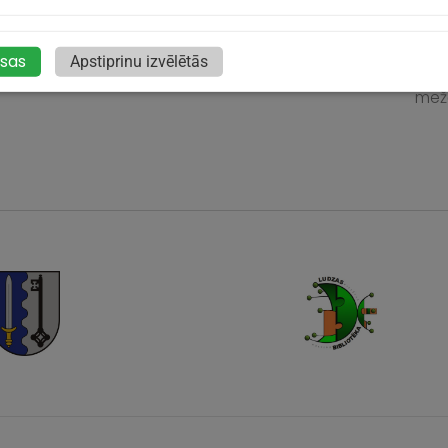
vētkiem aicina senākā Latvijas pilsēta – Ludza!
aps
ogad Ludza svin savu 849. dzimšanas dienu, un
aici
o 7. līdz 9. augustam pilsēta būs piepildīta
šūša
isas
Apstiprinu izvēlētās
dažā
mežģ