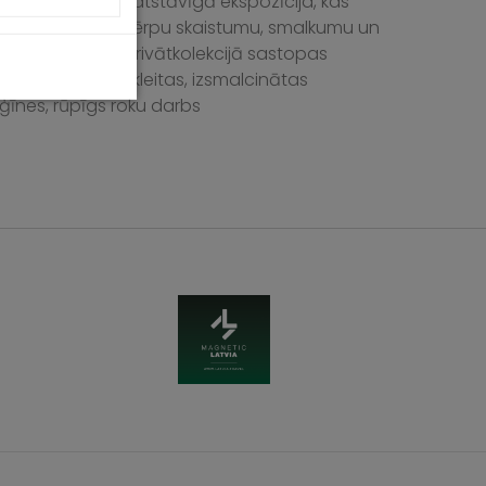
katāma īpaša patstāvīgā ekspozīcija, kas
na iepazīt kāzu tērpu skaistumu, smalkumu un
nas tradīcijas. Privātkolekcijā sastopas
du laiku līgavu kleitas, izsmalcinātas
īnes, rūpīgs roku darbs