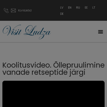
LV
EN
RU
EE
LT
Kontaktid
DE
Koolitusvideo. Õllepruulimine
vanade retseptide järgi