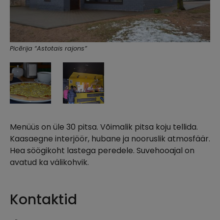
Picērija “Astotais rajons”
Menüüs on üle 30 pitsa. Võimalik pitsa koju tellida.
Kaasaegne interjöör, hubane ja nooruslik atmosfäär.
Hea söögikoht lastega peredele. Suvehooajal on
avatud ka välikohvik.
Kontaktid