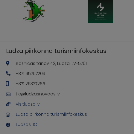
Ludza piirkonna turismiinfokeskus
Baznīcas tänav 42, Ludza, LV-5701
+371 65707203
+371 29327265
tic@ludzasnovads.lv
visitludza.lv
Ludza piirkonna turismiinfokeskus
LudzasTIC