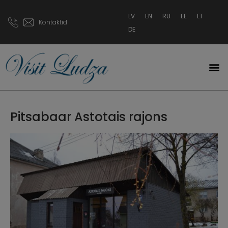
LV
EN
RU
EE
LT
Kontaktid
DE
Pitsabaar Astotais rajons