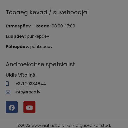
Tööaeg kevad / suvehooajal
Esmaspäev – Reede:
08:00–17:00
Laupäev:
puhkepäev
Pühapäev:
puhkepäev
Andmekaitse spetsialist
Uldis Vītoliņš
+371 20384844
info@raca.lv
©2023 www.visitludza.lv. Kõik õigused kaitstud.