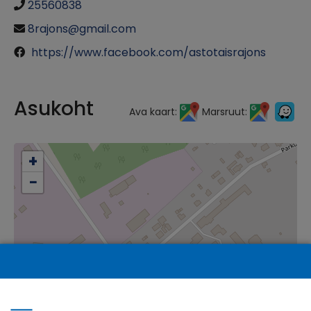
25560838
8rajons@gmail.com
https://www.facebook.com/astotaisrajons
Asukoht
Ava kaart:
Marsruut:
+
−