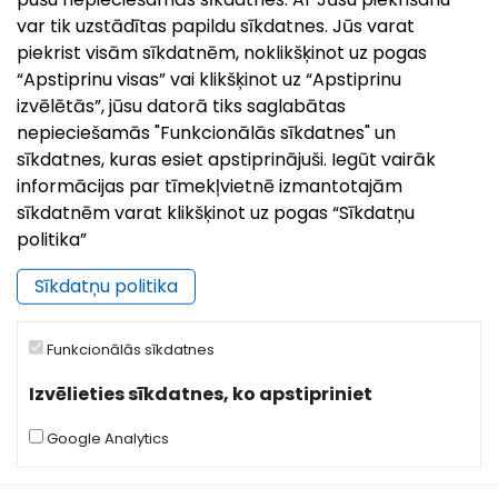
var tik uzstādītas papildu sīkdatnes. Jūs varat
piekrist visām sīkdatnēm, noklikšķinot uz pogas
“Apstiprinu visas” vai klikšķinot uz “Apstiprinu
izvēlētās”, jūsu datorā tiks saglabātas
nepieciešamās "Funkcionālās sīkdatnes" un
sīkdatnes, kuras esiet apstiprinājuši. Iegūt vairāk
informācijas par tīmekļvietnē izmantotajām
sīkdatnēm varat klikšķinot uz pogas “Sīkdatņu
politika”
Sīkdatņu politika
Funkcionālās sīkdatnes
Izvēlieties sīkdatnes, ko apstipriniet
Google Analytics
Tūrisma informācijas centrs