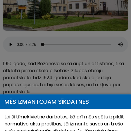
1910. gadā, kad Rozenova sāka augt un attīstīties, tika
atklāta pirmā skola pilsētas- Zilupes ebreju
pamatskola. Līdz 1924. gadam, kad skola jau bija
paplašinājusies, tai bija sešas klases, un tā kļuva par
pamatskolu.
Arhitekts Indriķis Blankenburgs izstrādāja projektu, un
MĒS IZMANTOJAM SĪKDATNES
1927. gadā tika uzcelta skaista četrstāvu valsts
pamatskolas ēka. Svinīgajā atklāšanā piedalījās
Lai šī tīmekļvietne darbotos, kā arī mēs spētu izpildīt
toreizējais izglītības ministrs Jānis Rainis, un tai laikā
normatīvo aktu prasības, tā izmanto savas un trešo
skolā mācījās 715 skolēnu no plašas apkārtnes.
pušu nepieciešamās sīkdatnes. Ar Jūsu piekrišanu