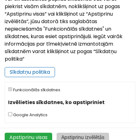
piekrist visām sīkdatnēm, noklikšķinot uz pogas
“Apstiprinu visas” vai klikšķinot uz “Apstiprinu
izvēlētās”, jūsu datorā tiks saglabātas
nepieciešamās "Funkcionālās sīkdatnes" un
sīkdatnes, kuras esiet apstiprinājuši. Iegūt vairāk
informācijas par tīmekļvietnē izmantotajām
sīkdatnēm varat klikšķinot uz pogas “Sīkdatņu
politika”
Sīkdatņu politika
Funkcionālās sīkdatnes
Izvēlieties sīkdatnes, ko apstipriniet
Tūrisma informācijas centrs
Google Analytics
Baznīcas iela 42, Ludza, LV-5701
+371 65707203
Apstiprinu visas
Apstiprinu izvēlētās