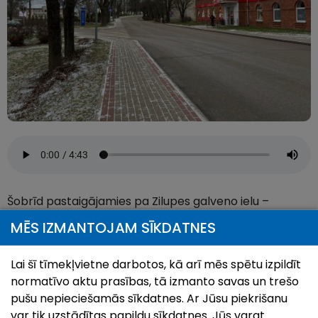
Šobrīd pastaigājamies pa Zilupes galveno ielu –
Brīvības ielu, kur meklējami pilsētas pirmsākumi un
MĒS IZMANTOJAM SĪKDATNES
kurai bijusi liela nozīme pilsētas attīstībā. Tās garums ir
apmēram pusotru kilometru, un šeit atrodas gandrīz
Lai šī tīmekļvietne darbotos, kā arī mēs spētu izpildīt
visas svarīgās pilsētas iestādes un objekti.
normatīvo aktu prasības, tā izmanto savas un trešo
pušu nepieciešamās sīkdatnes. Ar Jūsu piekrišanu
var tik uzstādītas papildu sīkdatnes. Jūs varat