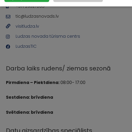
+371 29327265
tic@ludzasnovads.lv
visitludza.lv
Ludzas novada tūrisma centrs
LudzasTIC
Darba laiks rudens/ ziemas sezonā
Pirmdiena – Piektdiena:
08:00- 17:00
Sestdiena: brīvdiena
Svētdiena: brīvdiena
Datu aizsardzības speciālists