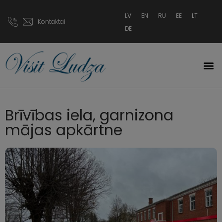
LV
EN
RU
EE
LT
Kontaktai
DE
Brīvības iela, garnizona
mājas apkārtne