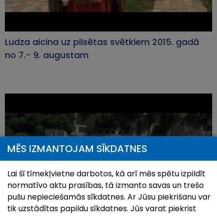
Ludza aicina uz pilsētas svētkiem 2015. gadā
no 7.- 9. augustam
MĒS IZMANTOJAM SĪKDATNES
Lai šī tīmekļvietne darbotos, kā arī mēs spētu izpildīt
normatīvo aktu prasības, tā izmanto savas un trešo
pušu nepieciešamās sīkdatnes. Ar Jūsu piekrišanu var
tik uzstādītas papildu sīkdatnes. Jūs varat piekrist