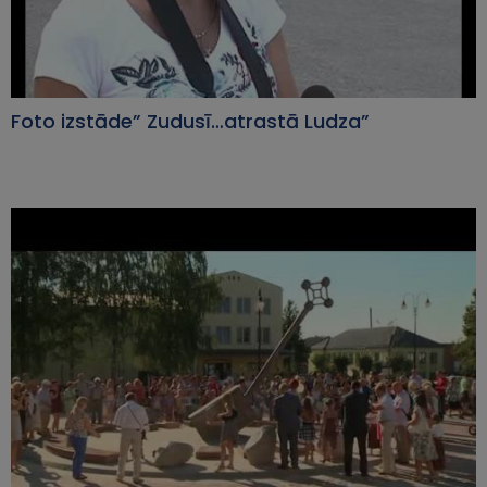
Foto izstāde” Zudusī…atrastā Ludza”