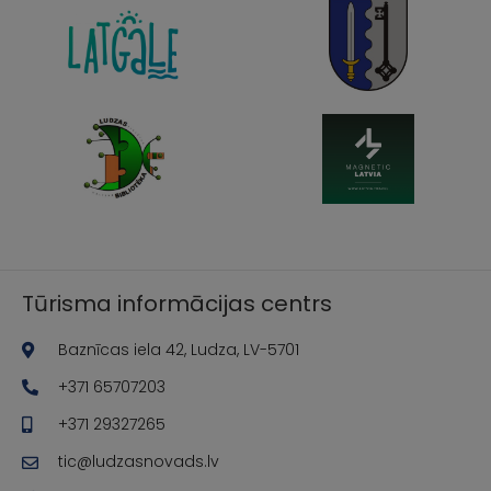
Tūrisma informācijas centrs
Baznīcas iela 42, Ludza, LV-5701
+371 65707203
+371 29327265
tic@ludzasnovads.lv