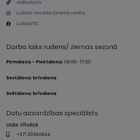
visitludza.lv
Ludzas novada tūrisma centrs
LudzasTIC
Darba laiks rudens/ ziemas sezonā
Pirmdiena – Piektdiena:
08:00- 17:00
Sestdiena: brīvdiena
Svētdiena: brīvdiena
Datu aizsardzības speciālists
Uldis Vītoliņš
+371 20384844