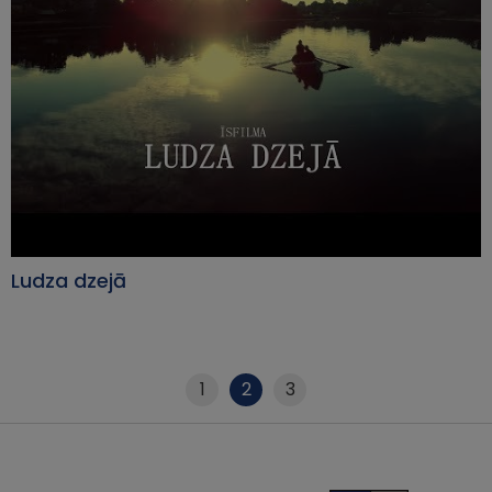
Ludza dzejā
1
2
3