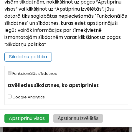
visām sīkdatnēm, noklikšķinot uz pogas “Apstiprinu
visas” vai klikšķinot uz “Apstiprinu izvēlētās”, jūsu
datorā tiks saglabātas nepieciešamās "Funkcionālās
sīkdatnes" un sīkdatnes, kuras esiet apstiprinājuši.
Ludza no putna lidojuma (2.daļa)
Iegūt vairāk informācijas par tīmekļvietnē
izmantotajām sīkdatnēm varat klikšķinot uz pogas
“Sīkdatņu politika”
Sīkdatņu politika
Funkcionālās sīkdatnes
Izvēlieties sīkdatnes, ko apstipriniet
Google Analytics
Apstiprinu visas
Apstiprinu izvēlētās