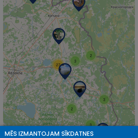
2
3
27
3
2
3
MĒS IZMANTOJAM SĪKDATNES