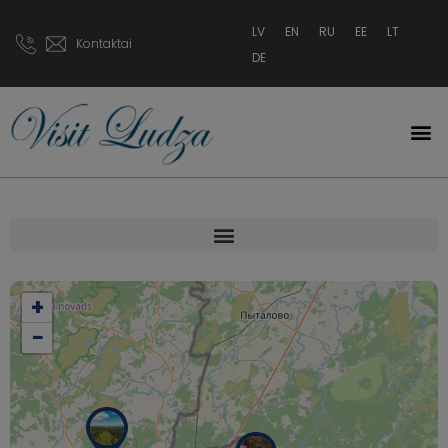
LV
EN
RU
EE
LT
Kontaktai
DE
+
−