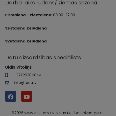
Darba laiks rudens/ ziemas sezonā
Pirmdiena – Piektdiena:
08:00- 17:00
Sestdiena: brīvdiena
Svētdiena: brīvdiena
Datu aizsardzības speciālists
Uldis Vītoliņš
+371 20384844
info@raca.lv
©2026 www.visitludza.lv. Visas tiesības aizsargātas