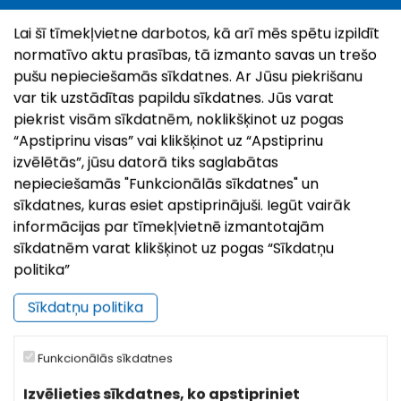
Lai šī tīmekļvietne darbotos, kā arī mēs spētu izpildīt
normatīvo aktu prasības, tā izmanto savas un trešo
pušu nepieciešamās sīkdatnes. Ar Jūsu piekrišanu
var tik uzstādītas papildu sīkdatnes. Jūs varat
piekrist visām sīkdatnēm, noklikšķinot uz pogas
“Apstiprinu visas” vai klikšķinot uz “Apstiprinu
|
©
Leaflet
OpenStreetMap
izvēlētās”, jūsu datorā tiks saglabātas
nepieciešamās "Funkcionālās sīkdatnes" un
sīkdatnes, kuras esiet apstiprinājuši. Iegūt vairāk
informācijas par tīmekļvietnē izmantotajām
sīkdatnēm varat klikšķinot uz pogas “Sīkdatņu
politika”
Sīkdatņu politika
Funkcionālās sīkdatnes
Izvēlieties sīkdatnes, ko apstipriniet