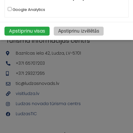
Google Analytics
Apstiprinu visas
Apstiprinu izvēlētās
Tūrisma informācijas centrs
Baznīcas iela 42, Ludza, LV-5701
+371 65707203
+371 29327265
tic@ludzasnovads.lv
visitludza.lv
Ludzas novada tūrisma centrs
LudzasTIC