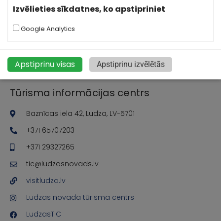
Izvēlieties sīkdatnes, ko apstipriniet
Google Analytics
Apstiprinu visas
Apstiprinu izvēlētās
Tūrisma informācijas centrs
Baznīcas iela 42, Ludza, LV-5701
+371 65707203
+371 29327265
tic@ludzasnovads.lv
visitludza.lv
Ludzas novada tūrisma centrs
LudzasTIC