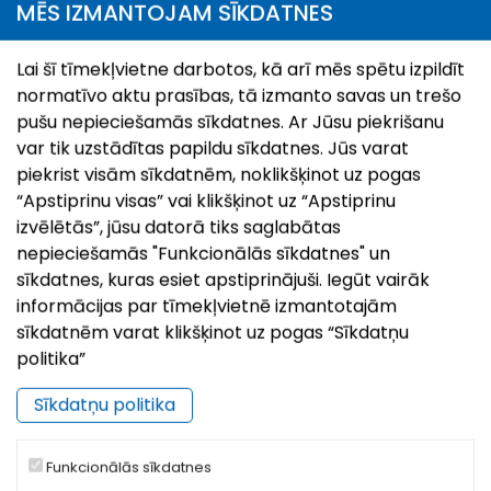
MĒS IZMANTOJAM SĪKDATNES
Lai šī tīmekļvietne darbotos, kā arī mēs spētu izpildīt
normatīvo aktu prasības, tā izmanto savas un trešo
pušu nepieciešamās sīkdatnes. Ar Jūsu piekrišanu
var tik uzstādītas papildu sīkdatnes. Jūs varat
piekrist visām sīkdatnēm, noklikšķinot uz pogas
“Apstiprinu visas” vai klikšķinot uz “Apstiprinu
izvēlētās”, jūsu datorā tiks saglabātas
|
©
nepieciešamās "Funkcionālās sīkdatnes" un
Leaflet
OpenStreetMap
sīkdatnes, kuras esiet apstiprinājuši. Iegūt vairāk
informācijas par tīmekļvietnē izmantotajām
sīkdatnēm varat klikšķinot uz pogas “Sīkdatņu
politika”
Sīkdatņu politika
Funkcionālās sīkdatnes