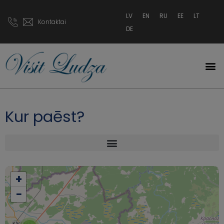
LV
EN
RU
EE
LT
Kontaktai
DE
Kur paēst?
+
−