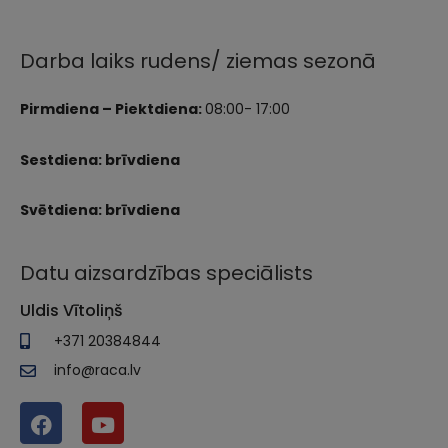
Darba laiks rudens/ ziemas sezonā
Pirmdiena – Piektdiena:
08:00- 17:00
Sestdiena: brīvdiena
Svētdiena: brīvdiena
Datu aizsardzības speciālists
Uldis Vītoliņš
+371 20384844
info@raca.lv