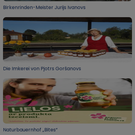
Birkenrinden-Meister Jurijs Ivanovs
Die Imkerei von Pjotrs Goršanovs
Naturbauernhof „Bites“