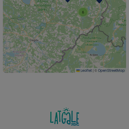
6
|
©
Leaflet
OpenStreetMap