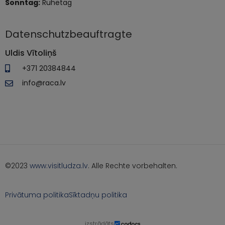
Sonntag:
Ruhetag
Datenschutzbeauftragte
Uldis Vītoliņš
+371 20384844
info@raca.lv
©2023
www.visitludza.lv
. Alle Rechte vorbehalten.
Privātuma politika
Sīktadņu politika
izstrādāts