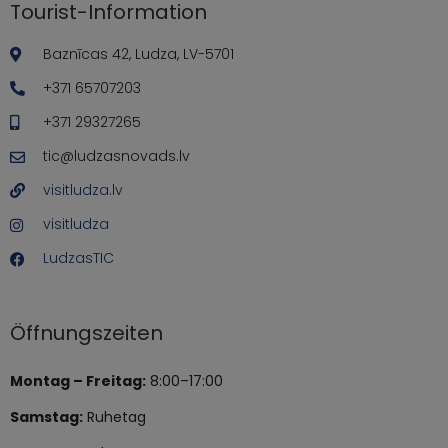
Tourist-Information
Baznīcas 42, Ludza, LV-5701
+371 65707203
+371 29327265
tic@ludzasnovads.lv
visitludza.lv
visitludza
LudzasTIC
Öffnungszeiten
Montag – Freitag:
8:00–17:00
Samstag:
Ruhetag