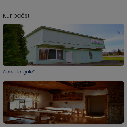
Kur paēst
Café „Latgale“