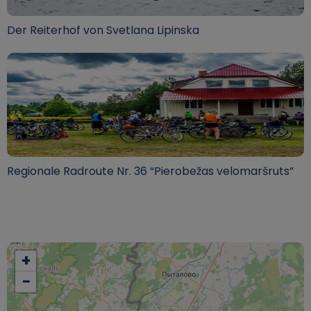
Der Reiterhof von Svetlana Lipinska
Regionale Radroute Nr. 36 “Pierobežas velomaršruts”
+
−