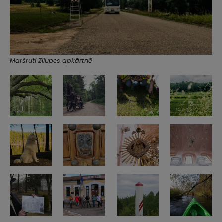
Maršruti Zilupes apkārtnē