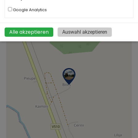
Standort
Karte öffnen:
Navigieren:
Google Analytics
+
−
Alle akzeptieren
Auswahl akzeptieren