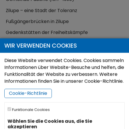
Zilupe – eine Stadt der Toleranz
Fußgängerbrücken in Zilupe
Gedenkstätten der Freiheitskämpfe
Lettische Grenzwacht in der Umgebung von Zilupe
WIR VERWENDEN COOKIES
1920-1941
Diese Website verwendet Cookies. Cookies sammeln
Informationen über Website-Besuche und helfen, die
Contacts
Funktionalität der Website zu verbessern. Weitere
Informationen finden Sie in unserer Cookie-Richtlinie.
“Bites”, Savelinki, Zaļesjes pagasts, Ludzas novads
Cookie-Richtlinie
28656530
ilgaivanova@inbox.lv
Funktionale Cookies
Wählen Sie die Cookies aus, die Sie
akzeptieren