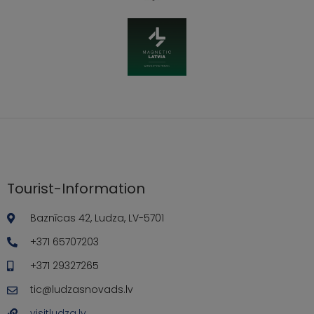
Tourist-Information
Baznīcas 42, Ludza, LV-5701
+371 65707203
+371 29327265
tic@ludzasnovads.lv
visitludza.lv