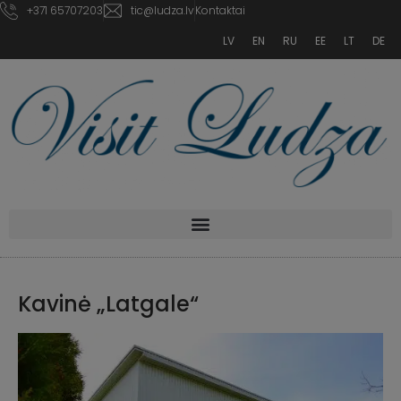
+371 65707203
tic@ludza.lv
Kontaktai
LV
EN
RU
EE
LT
DE
Kavinė „Latgale“