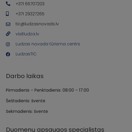
+371 65707203
+371 29327265
tic@ludzasnovads.lv
visitludza.lv
Ludzas novada tūrisma centrs
LudzasTIC
Darbo laikas
Pirmadienis – Penktadienis: 08:00 – 17:00
Šeštadienis: šventė
Sekmadienis: šventė
Duomenų apsaugos specialistas