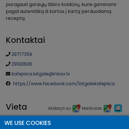
paragauti garsiųjų Sibiro koldūnų, kurie gaminami
pagal autentišką iš kartos į kartą perduodamą
receptą.
Kontaktai
29717359
29192808
kafejnica.latgale@inbox.lv
https://www.facebook.com/latgalekafejnica
Vieta
Atidaryti su:
Maršrutas:
WE USE COOKIES
+