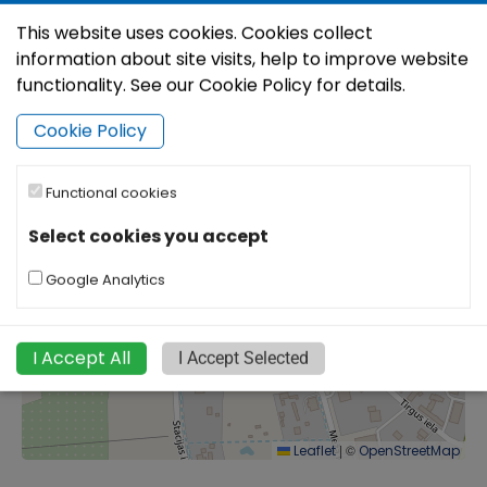
−
This website uses cookies. Cookies collect
information about site visits, help to improve website
functionality. See our Cookie Policy for details.
Cookie Policy
Functional cookies
Select cookies you accept
Google Analytics
I Accept All
I Accept Selected
|
©
Leaflet
OpenStreetMap