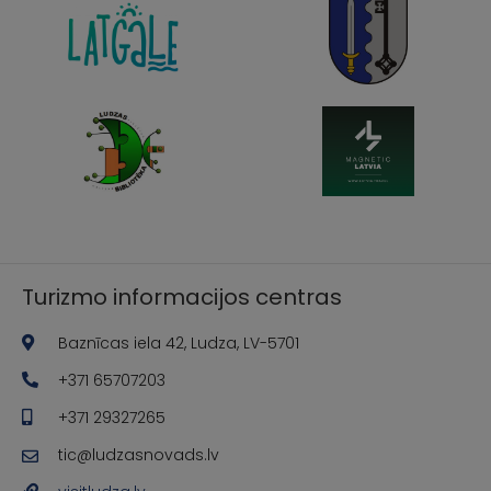
Turizmo informacijos centras
Baznīcas iela 42, Ludza, LV-5701
+371 65707203
+371 29327265
tic@ludzasnovads.lv