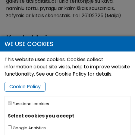
galėsite atsipalaiduoti ūkio teritorijoje su kava,
naminiu tortu, pyragu ar kaimiškais sausainiais,
zefyrais ar kitais skanėstais. Tel. 26102725 (Maija)
Kontaktai
WE USE COOKIES
65707203 (TIC)
This website uses cookies. Cookies collect
information about site visits, help to improve website
functionality. See our Cookie Policy for details.
Vieta
Atidaryti su:
Maršrutas:
Cookie Policy
+
Functional cookies
−
Select cookies you accept
Google Analytics