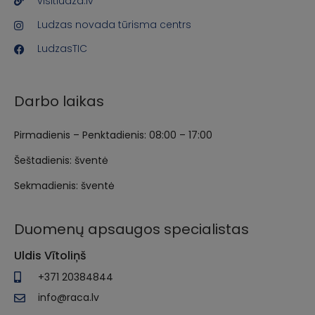
visitludza.lv
Ludzas novada tūrisma centrs
LudzasTIC
Darbo laikas
Pirmadienis – Penktadienis: 08:00 – 17:00
Šeštadienis: šventė
Sekmadienis: šventė
Duomenų apsaugos specialistas
Uldis Vītoliņš
+371 20384844
info@raca.lv