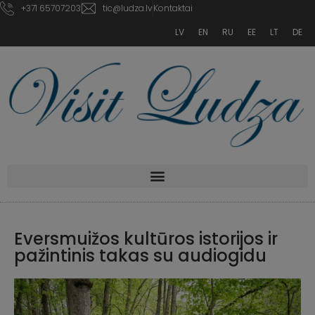
+371 65707203
tic@ludza.lv
Kontaktai
LV
EN
RU
EE
LT
DE
Eversmuižos kultūros istorijos ir
pažintinis takas su audiogidu