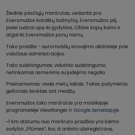
Žiedinis pėsčiųjų maršrutas, vedantis pro
Eversmuižos katalikų bažnyčią, Eversmuižos pilį,
palei Ludzos upę iki gydyklos, Ciblos kapų kalno ir
atgal iki Eversmuižos ponų namų.
Tako pradžia – automobilių stovėjimo aikštelėje prie
valsčiaus administracijos.
Tako sudėtingumas: vidutinio sudėtingumo,
netinkamas asmenims su judėjimo negalia
Prieinamumas: visais metų laikais. Takas pažymėtas
geltonais ženklais ant medžių.
Eversmuižos tako maršrutas yra mobiliojoje
programėlėje ViewRanger ir
Google žemėlapyje
.
~1 km atstumu nuo maršruto pradžios yra kaimo
sodyba „Plūmes“, kur, iš anksto užsiregistravę,