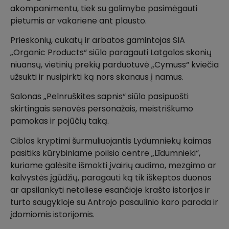
akompanimentu, tiek su galimybe pasimėgauti
pietumis ar vakariene ant plausto.
Prieskonių, cukatų ir arbatos gamintojas SIA
„Organic Products“ siūlo paragauti Latgalos skonių
niuansų, vietinių prekių parduotuvė „Cymuss“ kviečia
užsukti ir nusipirkti ką nors skanaus į namus.
Salonas „Pelnruškites sapnis“ siūlo pasipuošti
skirtingais senovės personažais, meistriškumo
pamokas ir pojūčių taką.
Ciblos kryptimi šurmuliuojantis Lydumniekų kaimas
pasitiks kūrybiniame poilsio centre „Līdumnieki“,
kuriame galėsite išmokti įvairių audimo, mezgimo ar
kalvystės įgūdžių, paragauti ką tik iškeptos duonos
ar apsilankyti netoliese esančioje krašto istorijos ir
turto saugykloje su Antrojo pasaulinio karo paroda ir
įdomiomis istorijomis.