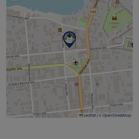
|
©
Leaflet
OpenStreetMap