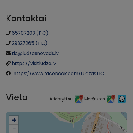
Kontaktai
65707203 (TIC)
29327265 (TIC)
tic@ludzasnovads.lv
https://visitludza.lv
https://www.facebook.com/LudzasTIC
Vieta
Atidaryti su:
Maršrutas:
+
−