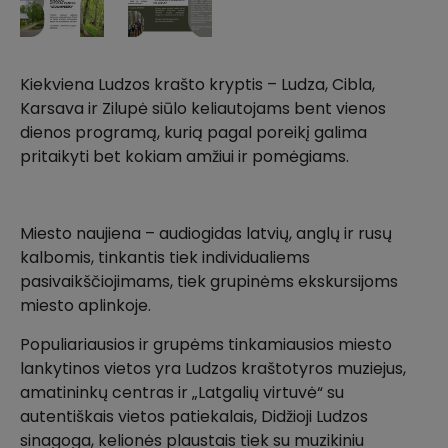
Kiekviena Ludzos krašto kryptis – Ludza, Cibla,
Karsava ir Zilupė siūlo keliautojams bent vienos
dienos programą, kurią pagal poreikį galima
pritaikyti bet kokiam amžiui ir pomėgiams.
Miesto naujiena – audiogidas latvių, anglų ir rusų
kalbomis, tinkantis tiek individualiems
pasivaikščiojimams, tiek grupinėms ekskursijoms
miesto aplinkoje.
Populiariausios ir grupėms tinkamiausios miesto
lankytinos vietos yra Ludzos kraštotyros muziejus,
amatininkų centras ir „Latgalių virtuvė“ su
autentiškais vietos patiekalais, Didžioji Ludzos
sinagoga, kelionės plaustais tiek su muzikiniu