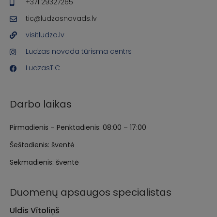
+371 29327265
tic@ludzasnovads.lv
visitludza.lv
Ludzas novada tūrisma centrs
LudzasTIC
Darbo laikas
Pirmadienis – Penktadienis: 08:00 – 17:00
Šeštadienis: šventė
Sekmadienis: šventė
Duomenų apsaugos specialistas
Uldis Vītoliņš