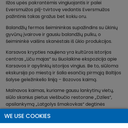
Ilžos upės pakrantėmis vingiuojantis ir palei
Eversmuižos pilį-tvirtovę vedantis Eversmuižos
pažintinis takas gražus bet kokiu oru.
Balandžių fermos šeimininkas supažindins su ūkinių
gyvūnų įvairove ir gausiu balandžių pulku, o
šeimininkė vaišins skanėstais iš ūkio produkcijos.
Karsavos krypties naujiena yra kultūros istorijos
centras „Liču majas“ su šiuolaikine ekspozicija apie
Karsavos ir apylinkių istorijos vingius. Be to, siūloma
ekskursija po miestą ir šalia esančią pirmąją Baltijos
šalyse geležinkelio liniją – Bozovos kaimą.
Malnavos kaimas, kuriame gausu lankytinų vietų,
siūlo skanius pietus viešbučio restorane „Dziles“,
apsilankymą „Latgolys šmakovkas“ degtinės
varykloje, plačioje Malnavos dvaro teritorijoje su
WE USE COOKIES
parku ir aktyvaus poilsio parke „Zīdūns“.