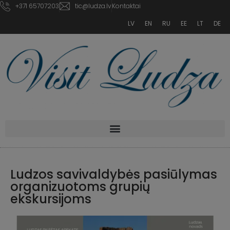
+371 65707203
tic@ludza.lv
Kontaktai
LV
EN
RU
EE
LT
DE
Ludzos savivaldybės pasiūlymas
organizuotoms grupių
ekskursijoms