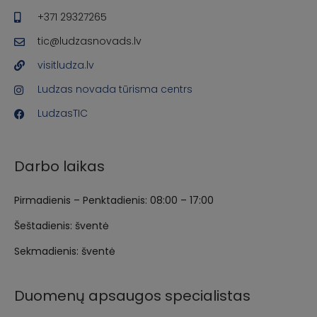
+371 29327265
tic@ludzasnovads.lv
visitludza.lv
Ludzas novada tūrisma centrs
LudzasTIC
Darbo laikas
Pirmadienis – Penktadienis: 08:00 – 17:00
Šeštadienis: šventė
Sekmadienis: šventė
Duomenų apsaugos specialistas