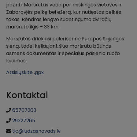
pažinti. Maršrutas veda per miškingas vietoves ir
Zaborovjės pelkę bei ežerą, kur nutiestas pelkės
takas. Bendras lengvo sudėtingumo dviračių
maršruto ilgis – 33 km.
Maršrutas driekiasi palei išorinę Europos Sąjungos
sieną, todėl keliaujant šiuo maršrutu būtinas
asmens dokumentas ir specialus pasienio ruožo
leidimas.
Atsisiųskite .gpx
Kontaktai
65707203
29327265
tic@ludzasnovads.lv