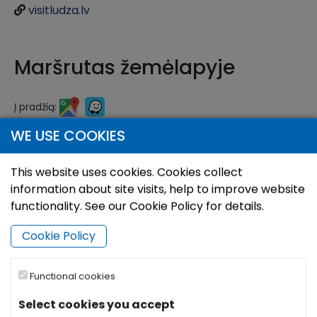
visitludza.lv
Maršrutas žemėlapyje
Į pradžią:
WE USE COOKIES
Atidaryti maršrutą:
GPX
This website uses cookies. Cookies collect
Šalia:
Spindulys:
Apgyvendinimas
(0)
information about site visits, help to improve website
functionality. See our Cookie Policy for details.
+
Cookie Policy
−
Functional cookies
Select cookies you accept