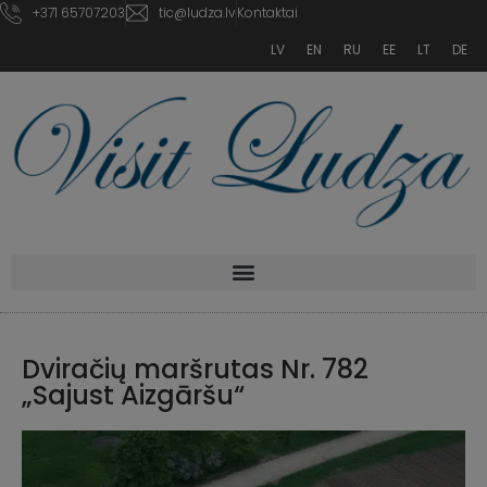
+371 65707203
tic@ludza.lv
Kontaktai
LV
EN
RU
EE
LT
DE
Dviračių maršrutas Nr. 782
„Sajust Aizgāršu“