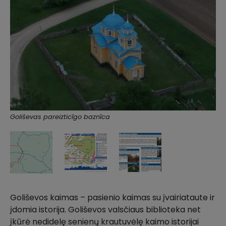
Goliševas pareizticīgo baznīca
Goliševos kaimas – pasienio kaimas su įvairiataute ir
įdomia istorija. Goliševos valsčiaus biblioteka net
įkūrė nedidelę senienų krautuvėlę kaimo istorijai