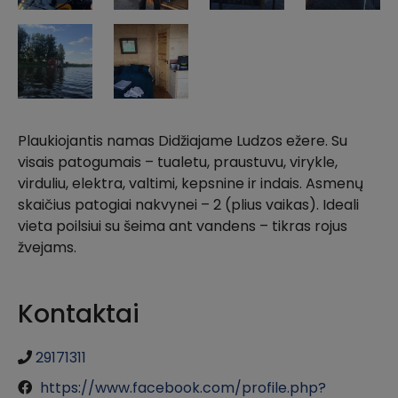
Plaukiojantis namas Didžiajame Ludzos ežere. Su
visais patogumais – tualetu, praustuvu, virykle,
virduliu, elektra, valtimi, kepsnine ir indais. Asmenų
skaičius patogiai nakvynei – 2 (plius vaikas). Ideali
vieta poilsiui su šeima ant vandens – tikras rojus
žvejams.
Kontaktai
29171311
https://www.facebook.com/profile.php?