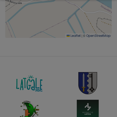
|
©
Leaflet
OpenStreetMap