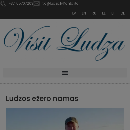
+371 65707203
tic@ludza.lv
Kontaktai
LV
EN
RU
EE
LT
DE
Ludzos ežero namas