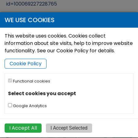
id=100069227228765
WE USE COOKIES
Vieta
Atidaryti su:
Maršrutas:
This website uses cookies. Cookies collect
information about site visits, help to improve website
functionality. See our Cookie Policy for details.
+
−
Cookie Policy
Functional cookies
Select cookies you accept
Google Analytics
I Accept All
I Accept Selected