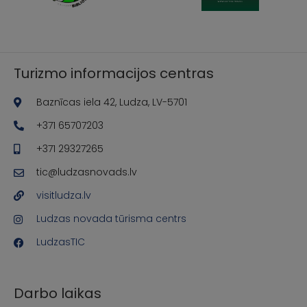
Turizmo informacijos centras
Baznīcas iela 42, Ludza, LV-5701
+371 65707203
+371 29327265
tic@ludzasnovads.lv
visitludza.lv
Ludzas novada tūrisma centrs
LudzasTIC
Darbo laikas