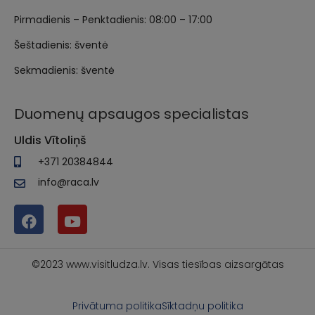
Pirmadienis – Penktadienis: 08:00 – 17:00
Šeštadienis: šventė
Sekmadienis: šventė
Duomenų apsaugos specialistas
Uldis Vītoliņš
+371 20384844
info@raca.lv
©2023 www.visitludza.lv. Visas tiesības aizsargātas
Privātuma politika
Sīktadņu politika