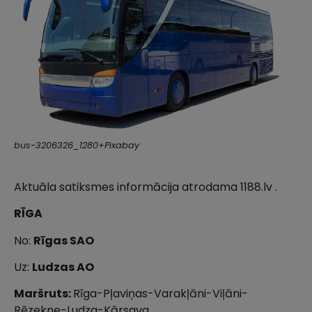
bus-3206326_1280+Pixabay
Aktuāla satiksmes informācija atrodama 1188.lv .
RĪGA
No:
Rīgas SAO
Uz:
Ludzas AO
Maršruts:
Rīga-Pļaviņas-Varakļāni-Viļāni-
Rēzekne-Ludza-Kārsava