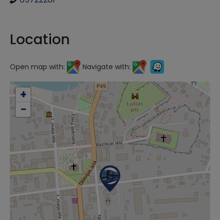
Location
Open map with:
Navigate with:
+
−