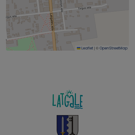
|
©
Leaflet
OpenStreetMap