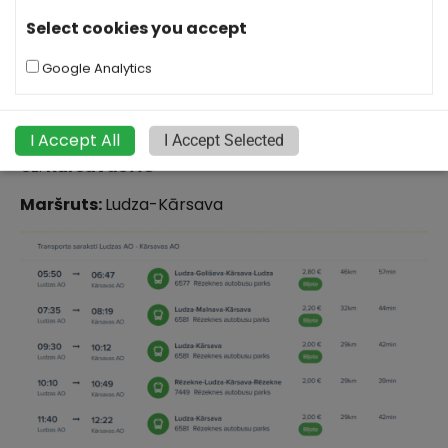
Select cookies you accept
Google Analytics
No:
Ludzas AO
I Accept All
I Accept Selected
Uz:
Kārsavas AO
Maršruts:
Ludza-Kārsava