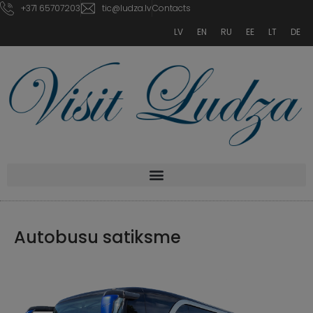
+371 65707203
tic@ludza.lv
Contacts
LV
EN
RU
EE
LT
DE
Autobusu satiksme