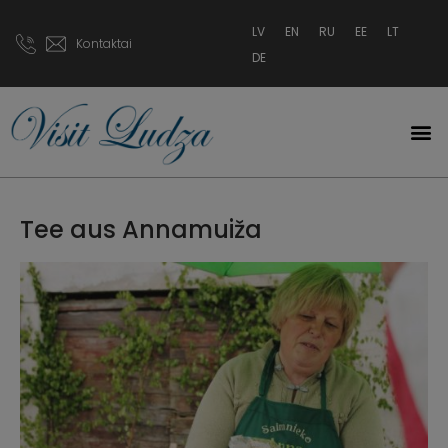
LV
EN
RU
EE
LT
Kontaktai
DE
Tee aus Annamuiža