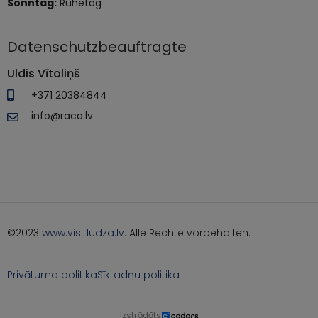
Sonntag:
Ruhetag
Datenschutzbeauftragte
Uldis Vītoliņš
+371 20384844
info@raca.lv
©2023
www.visitludza.lv
. Alle Rechte vorbehalten.
Privātuma politika
Sīktadņu politika
izstrādāts