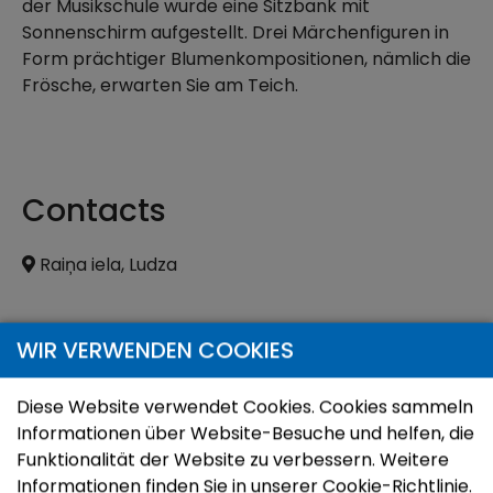
der Musikschule wurde eine Sitzbank mit
Sonnenschirm aufgestellt. Drei Märchenfiguren in
Form prächtiger Blumenkompositionen, nämlich die
Frösche, erwarten Sie am Teich.
Contacts
Raiņa iela, Ludza
Standort
WIR VERWENDEN COOKIES
Karte öffnen:
Navigieren:
Diese Website verwendet Cookies. Cookies sammeln
+
Informationen über Website-Besuche und helfen, die
Funktionalität der Website zu verbessern. Weitere
−
Informationen finden Sie in unserer Cookie-Richtlinie.