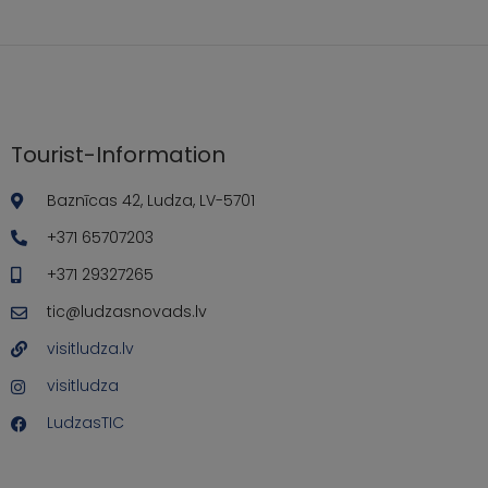
Tourist-Information
Baznīcas 42, Ludza, LV-5701
+371 65707203
+371 29327265
tic@ludzasnovads.lv
visitludza.lv
visitludza
LudzasTIC